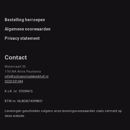
Footer
Bestelling herroepen
Algemene voorwaarden
Privacy statement
Contact
Molenvaart 35
1761AA Anna Paulowna
info@schoenmodekerkhof.nl
0223-531344
K.v.K. nr: 37039415
BTW nr: NL803674399B01
Leveringen geschieden volgens onze leveringsvoorwaarden zoals vermeld op
deze website.