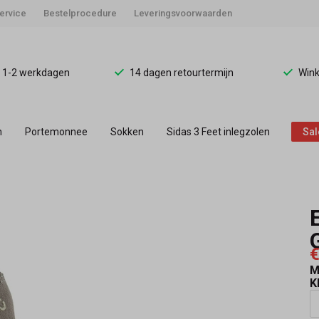
ervice
Bestelprocedure
Leveringsvoorwaarden
d 1-2 werkdagen
14 dagen retourtermijn
Wink
n
Portemonnee
Sokken
Sidas 3 Feet inlegzolen
Sal
€
M
K