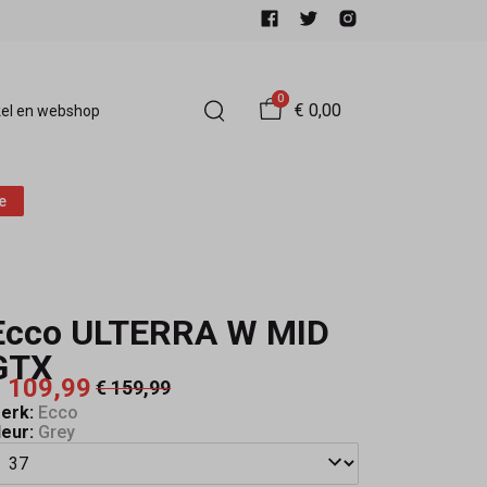
0
€ 0,00
el en webshop
e
Ecco ULTERRA W MID
GTX
 109,99
€ 159,99
erk:
Ecco
leur:
Grey