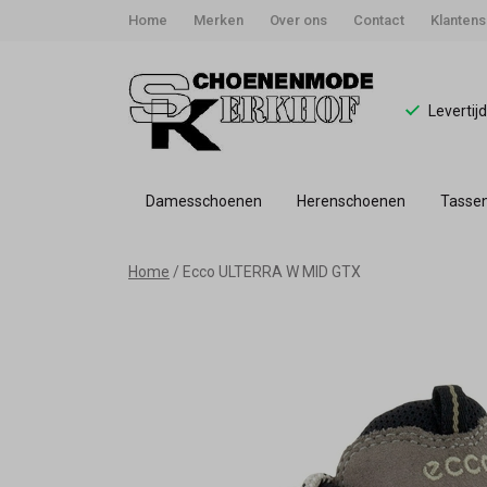
Home
Merken
Over ons
Contact
Klantens
Levertij
Damesschoenen
Herenschoenen
Tasse
Ecco
Home
Ecco ULTERRA W MID GTX
ULTERRA
W
MID
GTX