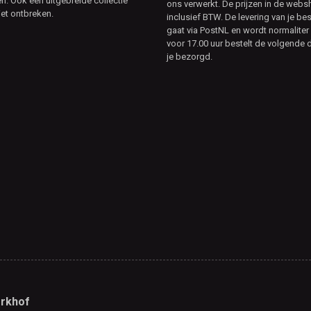
. Ook een uitgebreide collectie
ons verwerkt. De prijzen in de webs
et ontbreken.
inclusief BTW. De levering van je bes
gaat via PostNL en wordt normaliter 
voor 17.00 uur bestelt de volgende d
je bezorgd.
rkhof