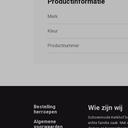
Productinformatie
Merk
Kleur
Productnummer
Footer
Wie zijn wij
Bestelling
herroepen
Schoenmode Kerkhof best
Algemene
echte familie zaak. Met 
voorwaarden