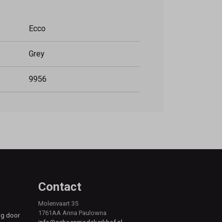
Ecco
Grey
9956
Contact
Molenvaart 35
1761AA Anna Paulowna
ag door