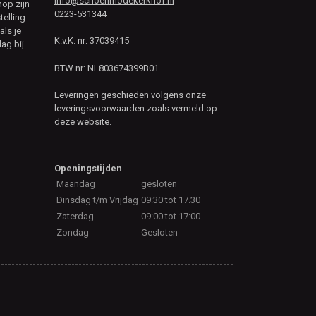
info@schoenmodekerkhof.nl
hop zijn
0223-531344
telling
als je
K.v.K. nr: 37039415
ag bij
BTW nr: NL803674399B01
Leveringen geschieden volgens onze
leveringsvoorwaarden zoals vermeld op
deze website.
Openingstijden
Maandag
gesloten
Dinsdag t/m Vrijdag
09:30 tot 17.30
Zaterdag
09:00 tot 17:00
Zondag
Gesloten