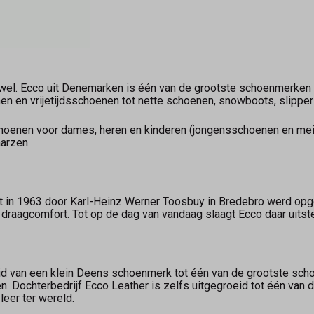
wel. Ecco uit Denemarken is één van de grootste schoenmerken 
n en vrijetijdsschoenen tot nette schoenen, snowboots, slipper
oenen voor dames, heren en kinderen (jongensschoenen en meis
aarzen.
t in 1963 door Karl-Heinz Werner Toosbuy in Bredebro werd opg
 draagcomfort. Tot op de dag van vandaag slaagt Ecco daar uitst
oeid van een klein Deens schoenmerk tot één van de grootste sch
en. Dochterbedrijf Ecco Leather is zelfs uitgegroeid tot één van 
leer ter wereld.