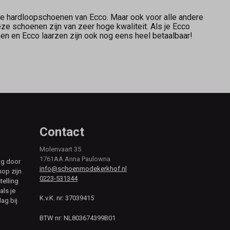
e hardloopschoenen van Ecco. Maar ook voor alle andere
eze schoenen zijn van zeer hoge kwaliteit. Als je Ecco
en en Ecco laarzen zijn ook nog eens heel betaalbaar!
Contact
Molenvaart 35
1761AA Anna Paulowna
ag door
info@schoenmodekerkhof.nl
hop zijn
0223-531344
telling
als je
K.v.K. nr: 37039415
ag bij
BTW nr: NL803674399B01