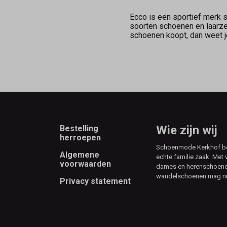
Ecco is een sportief merk
soorten schoenen en laarzen
schoenen koopt, dan weet j
Footer
Wie zijn wij
Bestelling
herroepen
Schoenmode Kerkhof best
Algemene
echte familie zaak. Met 
voorwaarden
dames en herenschoenen
wandelschoenen mag ni
Privacy statement