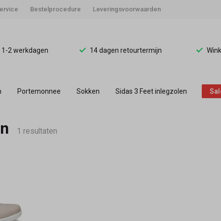
ervice
Bestelprocedure
Leveringsvoorwaarden
d 1-2 werkdagen
14 dagen retourtermijn
Wink
n
Portemonnee
Sokken
Sidas 3 Feet inlegzolen
Sal
en
1 resultaten