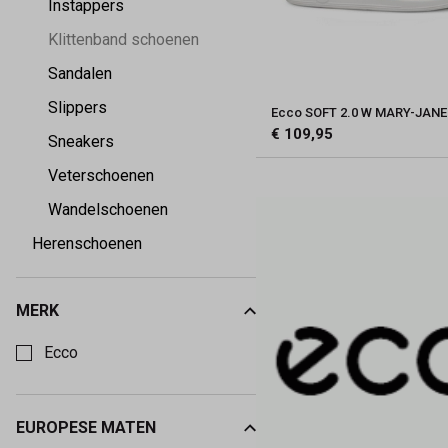
Instappers
Klittenband schoenen
Sandalen
Slippers
Ecco SOFT 2.0 W MARY-JANE
€ 109,95
Sneakers
Veterschoenen
Wandelschoenen
Herenschoenen
MERK
Kies een Merk om op te filteren
Ecco
EUROPESE MATEN
Kies een Europese maten om op te filteren