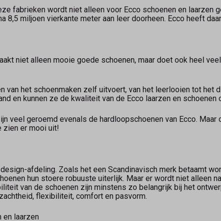
 deze fabrieken wordt niet alleen voor Ecco schoenen en laarzen
ijna 8,5 miljoen vierkante meter aan leer doorheen. Ecco heeft da
t niet alleen mooie goede schoenen, maar doet ook heel veel a
n van het schoenmaken zelf uitvoert, van het leerlooien tot het
hand en kunnen ze de kwaliteit van de Ecco laarzen en schoenen
jn veel geroemd evenals de hardloopschoenen van Ecco. Maar o
 zien er mooi uit!
 design-afdeling. Zoals het een Scandinavisch merk betaamt wor
oenen hun stoere robuuste uiterlijk. Maar er wordt niet alleen 
biliteit van de schoenen zijn minstens zo belangrijk bij het ontw
zachtheid, flexibiliteit, comfort en pasvorm.
 en laarzen