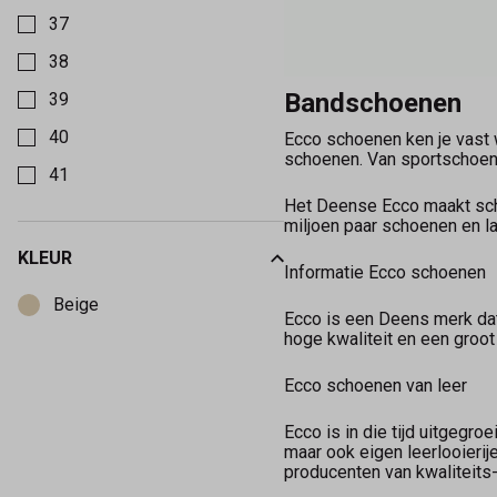
37
38
Bandschoenen
39
40
Ecco schoenen ken je vast 
schoenen. Van sportschoene
41
Het Deense Ecco maakt sch
miljoen paar schoenen en l
KLEUR
Informatie Ecco schoenen
Kies een Kleur om op te filteren
Beige
Ecco is een Deens merk da
hoge kwaliteit en een groot
Ecco schoenen van leer
Ecco is in die tijd uitgegr
maar ook eigen leerlooierij
producenten van kwaliteits-