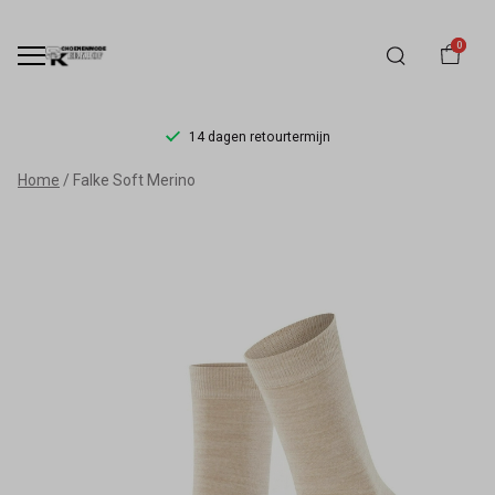
0
14 dagen retourtermijn
Falke
Home
Falke Soft Merino
Soft
Merino
-
Schoenmode
Kerkhof