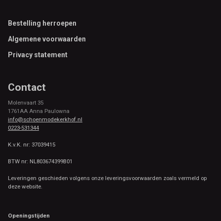
Footer
Bestelling herroepen
Algemene voorwaarden
Privacy statement
Contact
Molenvaart 35
1761AA Anna Paulowna
info@schoenmodekerkhof.nl
0223-531344
K.v.K. nr: 37039415
BTW nr: NL803674399B01
Leveringen geschieden volgens onze leveringsvoorwaarden zoals vermeld op
deze website.
Openingstijden