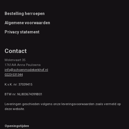
Footer
Bestelling herroepen
Algemene voorwaarden
Privacy statement
Contact
Molenvaart 35
1761AA Anna Paulowna
info@schoenmodekerkhof.nl
0223-531344
K.v.K. nr: 37039415
BTW nr: NL803674399B01
Leveringen geschieden volgens onze leveringsvoorwaarden zoals vermeld op
deze website.
Openingstijden