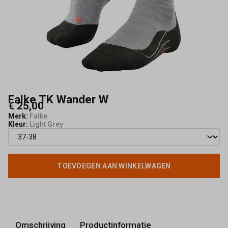
Schoenmode
Kerkhof
-
Schoenmode
Kerkhof
Falke TK Wander W
€ 25,00
Merk:
Falke
Kleur:
Light Grey
TOEVOEGEN AAN WINKELWAGEN
Omschrijving
Productinformatie