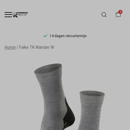
0
14 dagen retourtermijn
Falke
Home
Falke TK Wander W
wandelsokken
–
Comfort
&
kwaliteit
bij