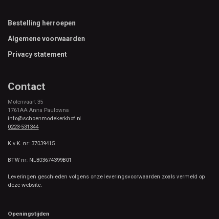
Footer
Bestelling herroepen
Algemene voorwaarden
Privacy statement
Contact
Molenvaart 35
1761AA Anna Paulowna
info@schoenmodekerkhof.nl
0223-531344
K.v.K. nr: 37039415
BTW nr: NL803674399B01
Leveringen geschieden volgens onze leveringsvoorwaarden zoals vermeld op
deze website.
Openingstijden