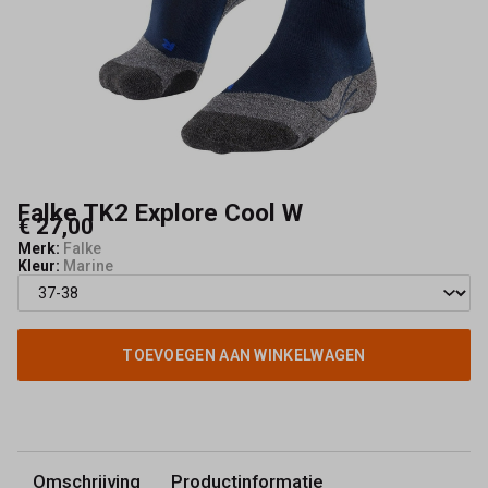
Kerkhof
Falke TK2 Explore Cool W
€ 27,00
Merk:
Falke
Kleur:
Marine
TOEVOEGEN AAN WINKELWAGEN
Omschrijving
Productinformatie