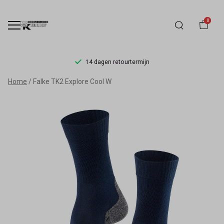
0
14 dagen retourtermijn
Falke
Home
Falke TK2 Explore Cool W
TK2
Explore
Cool
W
-
Schoenmode