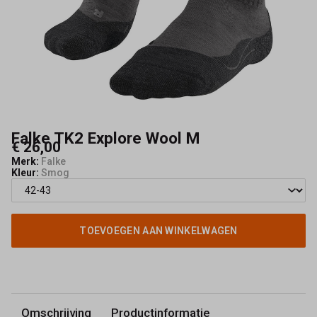
Kerkhof
Falke TK2 Explore Wool M
€ 26,00
Merk:
Falke
Kleur:
Smog
TOEVOEGEN AAN WINKELWAGEN
Omschrijving
Productinformatie