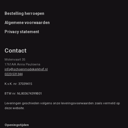
Footer
Bestelling herroepen
Algemene voorwaarden
Privacy statement
Contact
Molenvaart 35
1761AA Anna Paulowna
info@schoenmodekerkhof.nl
0223-531344
K.v.K. nr: 37039415
BTW nr: NL803674399B01
Leveringen geschieden volgens onze leveringsvoorwaarden zoals vermeld op
deze website.
Openingstijden