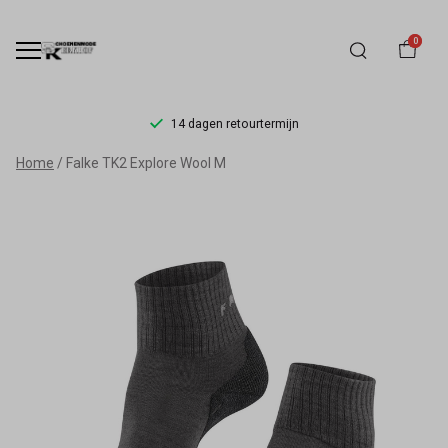
0
14 dagen retourtermijn
Falke
Home
Falke TK2 Explore Wool M
TK2
Explore
Wool
M
-
Schoenmode