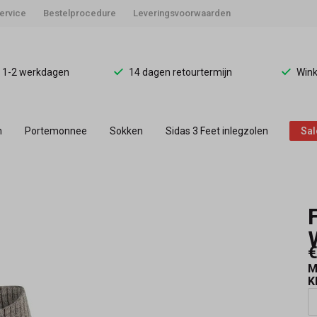
ervice
Bestelprocedure
Leveringsvoorwaarden
d 1-2 werkdagen
14 dagen retourtermijn
Wink
n
Portemonnee
Sokken
Sidas 3 Feet inlegzolen
Sal
€
M
K