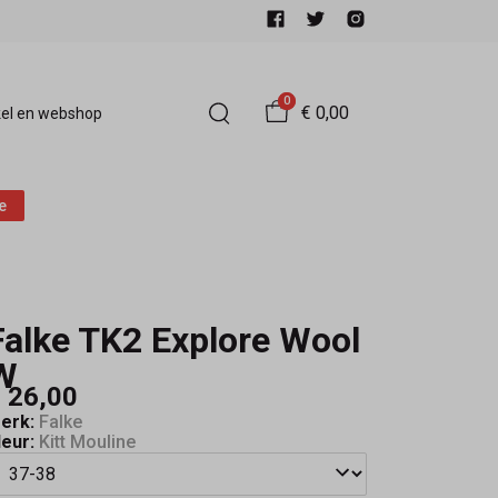
0
€ 0,00
el en webshop
e
Falke TK2 Explore Wool
W
 26,00
erk:
Falke
leur:
Kitt Mouline