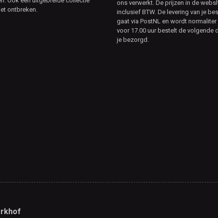
. Ook een uitgebreide collectie
ons verwerkt. De prijzen in de webs
et ontbreken.
inclusief BTW. De levering van je bes
gaat via PostNL en wordt normaliter 
voor 17.00 uur bestelt de volgende d
je bezorgd.
rkhof