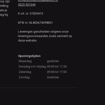
info@schoenmodekerkhof.nl
hop zijn
0223-531344
telling
als je
K.v.K. nr: 37039415
ag bij
BTW nr: NL803674399B01
Leveringen geschieden volgens onze
leveringsvoorwaarden zoals vermeld op
deze website.
Openingstijden
Maandag
gesloten
Dinsdag t/m Vrijdag
09:30 tot 17.30
Zaterdag
09:00 tot 17:00
Zondag
Gesloten