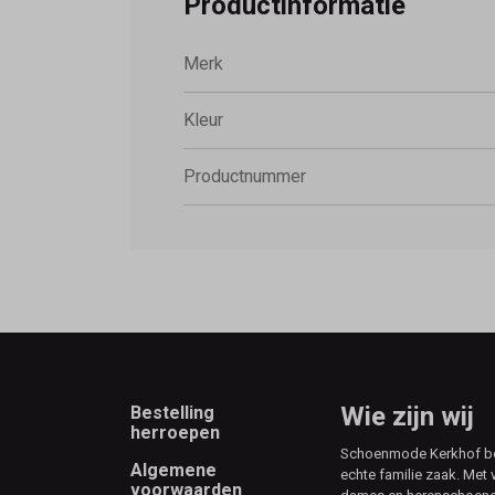
Productinformatie
Merk
Kleur
Productnummer
Footer
Wie zijn wij
Bestelling
herroepen
Schoenmode Kerkhof best
Algemene
echte familie zaak. Met 
voorwaarden