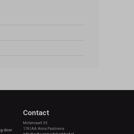
Contact
Molenvaart 35
1761AA Anna Paulowna
ag door