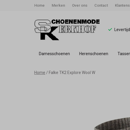
Home
Merken
Over ons
Contact
Klantens
Levertij
Damesschoenen
Herenschoenen
Tasse
Falke
Home
Falke TK2 Explore Wool W
TK2
Explore
Wool
W