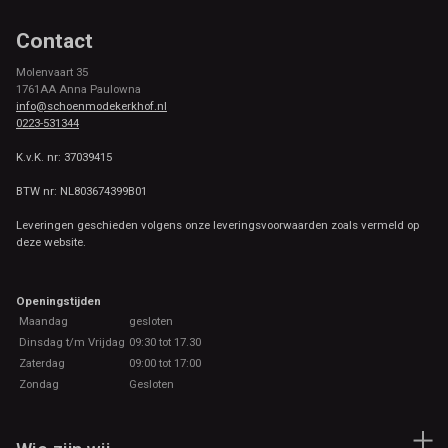
Contact
Molenvaart 35
1761AA Anna Paulowna
info@schoenmodekerkhof.nl
0223-531344
K.v.K. nr: 37039415
BTW nr: NL803674399B01
Leveringen geschieden volgens onze leveringsvoorwaarden zoals vermeld op
deze website.
Openingstijden
Maandag
gesloten
Dinsdag t/m Vrijdag
09:30 tot 17.30
Zaterdag
09:00 tot 17:00
Zondag
Gesloten