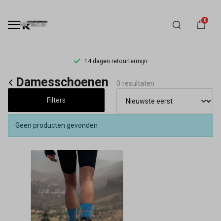
0
14 dagen retourtermijn
Damesschoenen
Damesschoenen
0 resultaten
-
Filters
Schoenmode
Geen producten gevonden
Kerkhof