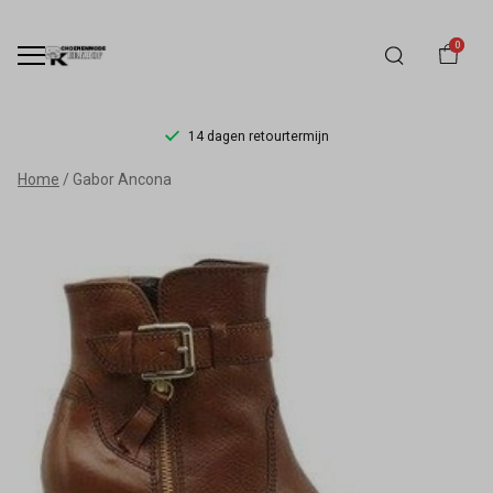
0
14 dagen retourtermijn
Gabor
Home
Gabor Ancona
Ancona
-
Schoenmode
Kerkhof