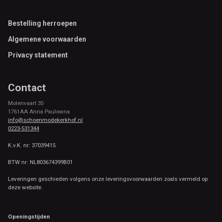
Footer
Bestelling herroepen
Algemene voorwaarden
Privacy statement
Contact
Molenvaart 35
1761AA Anna Paulowna
info@schoenmodekerkhof.nl
0223-531344
K.v.K. nr: 37039415
BTW nr: NL803674399B01
Leveringen geschieden volgens onze leveringsvoorwaarden zoals vermeld op
deze website.
Openingstijden