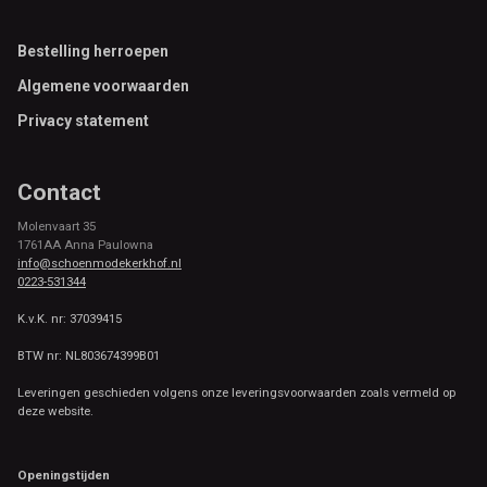
Footer
Bestelling herroepen
Algemene voorwaarden
Privacy statement
Contact
Molenvaart 35
1761AA Anna Paulowna
info@schoenmodekerkhof.nl
0223-531344
K.v.K. nr: 37039415
BTW nr: NL803674399B01
Leveringen geschieden volgens onze leveringsvoorwaarden zoals vermeld op
deze website.
Openingstijden