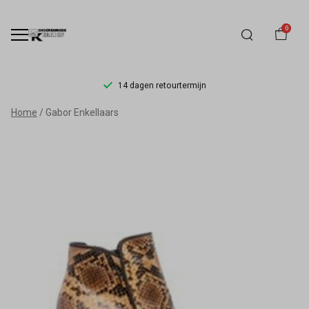
0
14 dagen retourtermijn
Gabor
Home
Gabor Enkellaars
Enkellaars
-
Schoenmode
Kerkhof