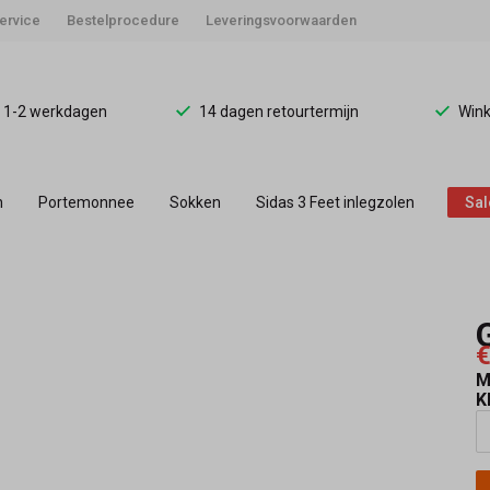
ervice
Bestelprocedure
Leveringsvoorwaarden
d 1-2 werkdagen
14 dagen retourtermijn
Wink
n
Portemonnee
Sokken
Sidas 3 Feet inlegzolen
Sal
€
M
K