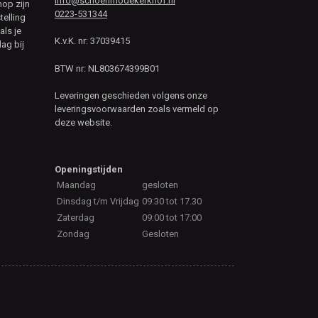
info@schoenmodekerkhof.nl
hop zijn
0223-531344
telling
als je
K.v.K. nr: 37039415
ag bij
BTW nr: NL803674399B01
Leveringen geschieden volgens onze
leveringsvoorwaarden zoals vermeld op
deze website.
Openingstijden
Maandag
gesloten
Dinsdag t/m Vrijdag
09:30 tot 17.30
Zaterdag
09:00 tot 17:00
Zondag
Gesloten