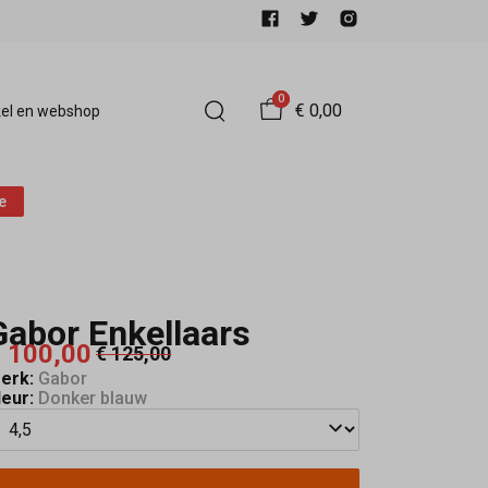
0
€ 0,00
el en webshop
e
Gabor Enkellaars
 100,00
€ 125,00
erk:
Gabor
leur:
Donker blauw