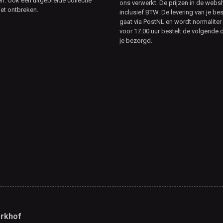
. Ook een uitgebreide collectie
ons verwerkt. De prijzen in de webs
et ontbreken.
inclusief BTW. De levering van je bes
gaat via PostNL en wordt normaliter 
voor 17.00 uur bestelt de volgende d
je bezorgd.
rkhof