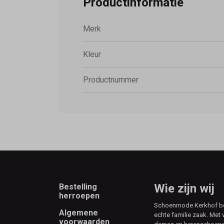
Productinformatie
Merk
Kleur
Productnummer
Footer
Wie zijn wij
Bestelling
herroepen
Schoenmode Kerkhof best
Algemene
echte familie zaak. Met 
voorwaarden