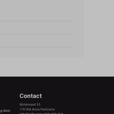
Contact
Molenvaart 35
1761AA Anna Paulowna
ag door