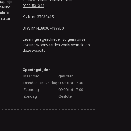
info@schoenmodekerkhof.nl
hop zijn
0223-531344
telling
als je
K.v.K. nr: 37039415
ag bij
BTW nr: NL803674399B01
Leveringen geschieden volgens onze
leveringsvoorwaarden zoals vermeld op
deze website.
Openingstijden
Maandag
gesloten
Dinsdag t/m Vrijdag
09:30 tot 17.30
Zaterdag
09:00 tot 17:00
Zondag
Gesloten