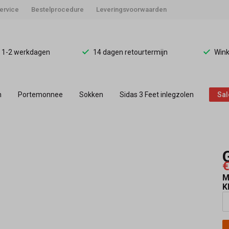
ervice
Bestelprocedure
Leveringsvoorwaarden
d 1-2 werkdagen
14 dagen retourtermijn
Wink
n
Portemonnee
Sokken
Sidas 3 Feet inlegzolen
Sal
€
M
K