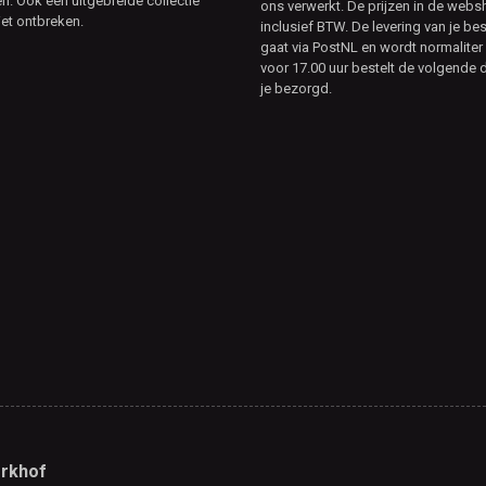
. Ook een uitgebreide collectie
ons verwerkt. De prijzen in de webs
et ontbreken.
inclusief BTW. De levering van je bes
gaat via PostNL en wordt normaliter 
voor 17.00 uur bestelt de volgende d
je bezorgd.
rkhof