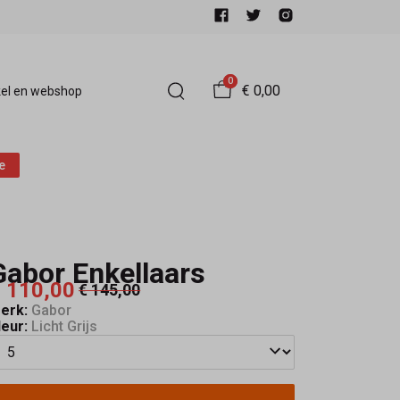
0
€ 0,00
el en webshop
e
Gabor Enkellaars
 110,00
€ 145,00
erk:
Gabor
leur:
Licht Grijs