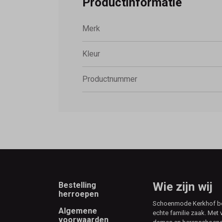
Productinformatie
Merk
Kleur
Productnummer
Footer
Wie zijn wij
Bestelling
herroepen
Schoenmode Kerkhof best
Algemene
echte familie zaak. Met 
voorwaarden