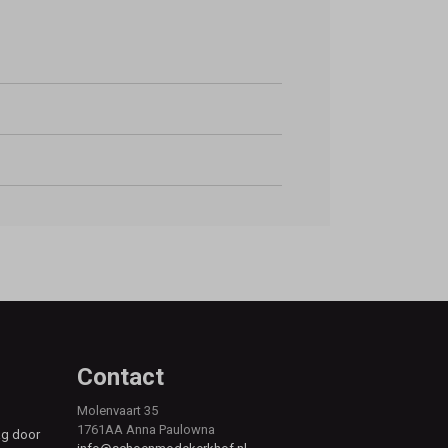
Contact
Molenvaart 35
1761AA Anna Paulowna
ag door