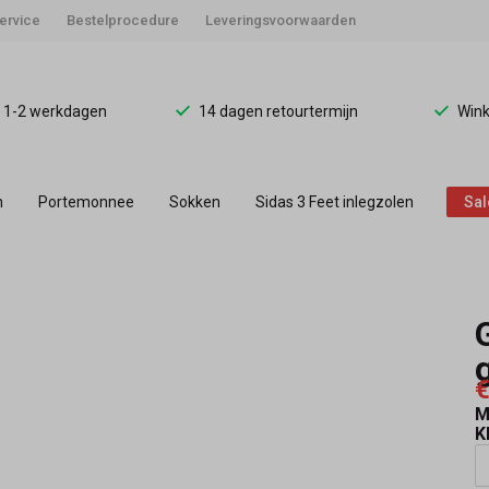
ervice
Bestelprocedure
Leveringsvoorwaarden
d 1-2 werkdagen
14 dagen retourtermijn
Wink
n
Portemonnee
Sokken
Sidas 3 Feet inlegzolen
Sal
€
M
K