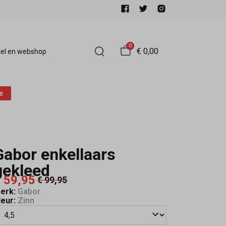
0
€ 0,00
el en webshop
e
Gabor enkellaars
gekleed
 59,95
€ 99,95
erk:
Gabor
leur:
Zinn