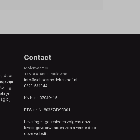
Contact
Molenvaart 35
1761AA Anna Paulowna
ag door
info@schoenmodekerkhof.nl
hop zijn
0223-531344
telling
als je
K.v.K. nr: 37039415
ag bij
BTW nr: NL803674399B01
Leveringen geschieden volgens onze
leveringsvoorwaarden zoals vermeld op
deze website.