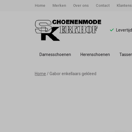
Home
Merken
Over ons
Contact
Klantens
Levertij
Damesschoenen
Herenschoenen
Tasse
Gabor
Home
Gabor enkellaars gekleed
enkellaars
gekleed
-
Schoenmode