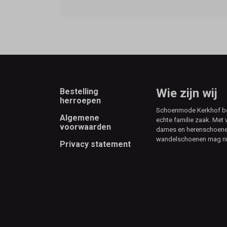
Footer
Wie zijn wij
Bestelling
herroepen
Schoenmode Kerkhof best
Algemene
echte familie zaak. Met 
voorwaarden
dames en herenschoenen
wandelschoenen mag ni
Privacy statement