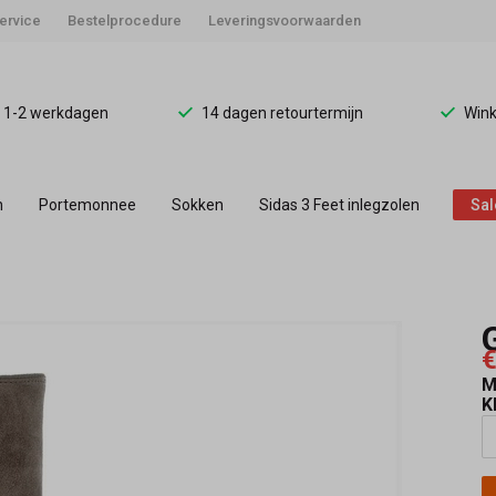
ervice
Bestelprocedure
Leveringsvoorwaarden
d 1-2 werkdagen
14 dagen retourtermijn
Wink
n
Portemonnee
Sokken
Sidas 3 Feet inlegzolen
Sal
€
M
K