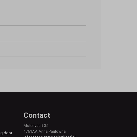
Contact
Molenvaart 35
1761AA Anna Paulowna
ag door