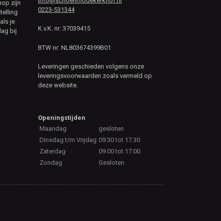
info@schoenmodekerkhof.nl
hop zijn
0223-531344
telling
als je
K.v.K. nr: 37039415
ag bij
BTW nr: NL803674399B01
Leveringen geschieden volgens onze
leveringsvoorwaarden zoals vermeld op
deze website.
Openingstijden
Maandag
gesloten
Dinsdag t/m Vrijdag
09:30 tot 17.30
Zaterdag
09:00 tot 17:00
Zondag
Gesloten