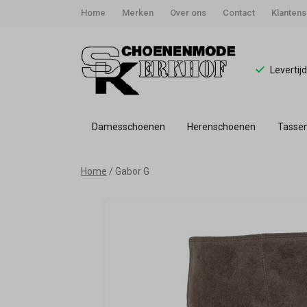
Home
Merken
Over ons
Contact
Klantens
Levertij
Damesschoenen
Herenschoenen
Tasse
Gabor
Home
Gabor G
G
-
Schoenmode
Kerkhof