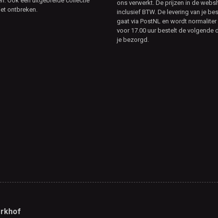
. Ook een uitgebreide collectie
ons verwerkt. De prijzen in de webs
et ontbreken.
inclusief BTW. De levering van je bes
gaat via PostNL en wordt normaliter 
voor 17.00 uur bestelt de volgende d
je bezorgd.
rkhof