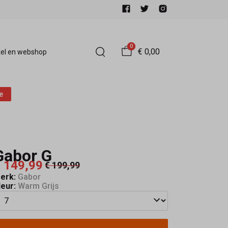
0
€ 0,00
el en webshop
e
Gabor G
 149,99
€ 199,99
erk:
Gabor
leur:
Warm Grijs