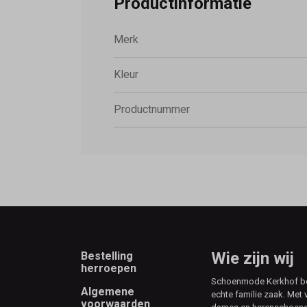
Productinformatie
Merk
Kleur
Productnummer
Footer
Wie zijn wij
Bestelling
herroepen
Schoenmode Kerkhof best
Algemene
echte familie zaak. Met 
voorwaarden