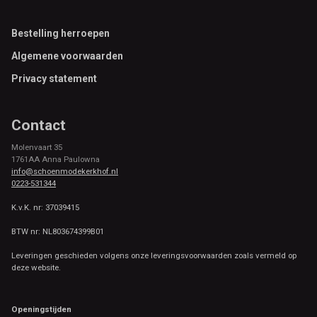
Footer
Bestelling herroepen
Algemene voorwaarden
Privacy statement
Contact
Molenvaart 35
1761AA Anna Paulowna
info@schoenmodekerkhof.nl
0223-531344
K.v.K. nr: 37039415
BTW nr: NL803674399B01
Leveringen geschieden volgens onze leveringsvoorwaarden zoals vermeld op
deze website.
Openingstijden