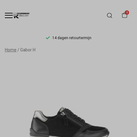
0
14 dagen retourtermijn
Gabor
Home
Gabor H
H
-
Schoenmode
Kerkhof