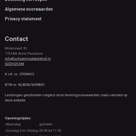
Algemene voorwaarden
Privacy statement
Contact
Molenvaart 35
1761AA Anna Paulowna
info@schoenmodekerkhof.nl
0223-531344
K.v.K. nr: 37039415
BTW nr: NL803674399B01
Leveringen geschieden volgens onze leveringsvoorwaarden zoals vermeld op
deze website.
Openingstijden
Maandag
gesloten
Dinsdag t/m Vrijdag
09:30 tot 17.30