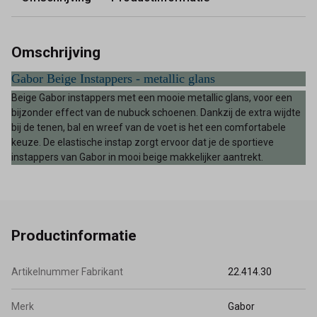
Omschrijving
Gabor Beige Instappers - metallic glans
Beige Gabor instappers met een mooie metallic glans, voor een
bijzonder effect van de nubuck schoenen. Dankzij de extra wijdte
bij de tenen, bal en wreef van de voet is het een comfortabele
keuze. De elastische instap zorgt ervoor dat je de sportieve
instappers van Gabor in mooi beige makkelijker aantrekt.
Productinformatie
Artikelnummer Fabrikant
22.414.30
Merk
Gabor