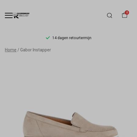
0
14 dagen retourtermijn
Gabor
Home
Gabor Instapper
Instapper
-
Schoenmode
Kerkhof