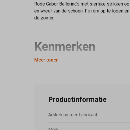
Rode Gabor Ballerina’s met sierlijke strikken o
en wreef van de schoen. Fijn om op te lopen en 
de zomer.
Kenmerken
Meer tonen
Kleur: Rood
Breedte: G
Binnenwerk: Vast voetbed
Hakhoogte: Hak 15 mm
Product nr: 2-02.643.48
Productinformatie
Comfort G-H wijdte
Artikelnummer Fabrikant
Merk