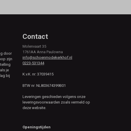
Contact
Molenvaart 35
1761AA Anna Paulowna
ag door
info@schoenmodekerkhof.nl
hop zijn
0223-531344
telling
als je
K.v.K. nr: 37039415
ag bij
BTW nr: NL803674399B01
Leveringen geschieden volgens onze
leveringsvoorwaarden zoals vermeld op
deze website.
Openingstijden