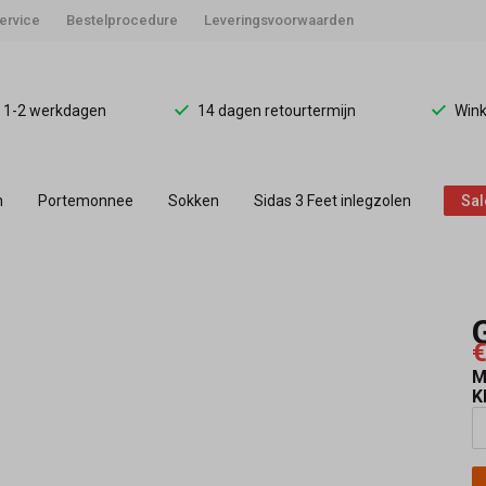
ervice
Bestelprocedure
Leveringsvoorwaarden
d 1-2 werkdagen
14 dagen retourtermijn
Wink
n
Portemonnee
Sokken
Sidas 3 Feet inlegzolen
Sal
€
M
K