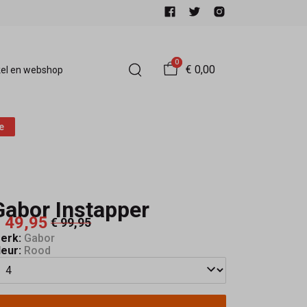
0
€ 0,00
el en webshop
e
Gabor Instapper
 49,95
€ 99,95
erk:
Gabor
leur:
Rood