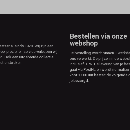
Bestellen via onze
webshop
aat al sinds 1928. Wij zijn een
veel plezier en service verkopen wij
Je bestelling wordt binnen 1 werkd
. Ook een uitgebreide collectie
ons verwerkt. De prijzen in de webs
et ontbreken.
inclusief BTW. De levering van je bes
gaat via PostNL en wordt normaliter 
voor 17.00 uur bestelt de volgende d
je bezorgd.