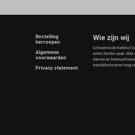
Footer
Wie zijn wij
Bestelling
herroepen
Schoenmode Kerkhof best
Algemene
echte familie zaak. Met 
voorwaarden
dames en herenschoenen
wandelschoenen mag ni
Privacy statement