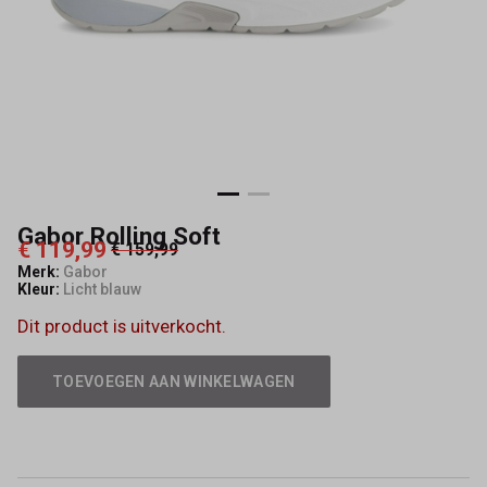
-
Schoenmode
Kerkhof
Gabor Rolling Soft
€ 119,99
€ 159,99
Merk:
Gabor
Kleur:
Licht blauw
Dit product is uitverkocht.
TOEVOEGEN AAN WINKELWAGEN