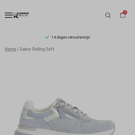
0
14 dagen retourtermijn
Gabor
Home
Gabor Rolling Soft
Rollingsoft
Stretch
86.847.36
|
Schoenmode
Kerkhof