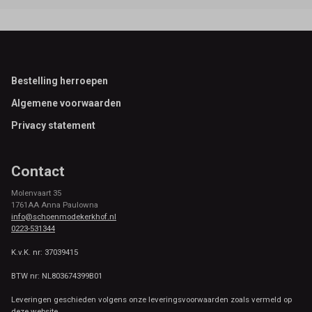
Footer
Bestelling herroepen
Algemene voorwaarden
Privacy statement
Contact
Molenvaart 35
1761AA Anna Paulowna
info@schoenmodekerkhof.nl
0223-531344
K.v.K. nr: 37039415
BTW nr: NL803674399B01
Leveringen geschieden volgens onze leveringsvoorwaarden zoals vermeld op
deze website.