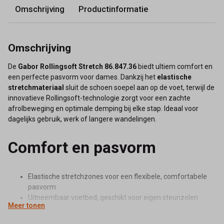
Omschrijving
Productinformatie
Omschrijving
De
Gabor Rollingsoft Stretch 86.847.36
biedt ultiem comfort en
een perfecte pasvorm voor dames. Dankzij het
elastische
stretchmateriaal
sluit de schoen soepel aan op de voet, terwijl de
innovatieve Rollingsoft-technologie zorgt voor een zachte
afrolbeweging en optimale demping bij elke stap. Ideaal voor
dagelijks gebruik, werk of langere wandelingen.
Comfort en pasvorm
Elastische stretchzones voor een flexibele, comfortabele
pasvorm
Uitneembaar voetbed, geschikt voor eigen steunzolen
Meer tonen
Flexibele, schokabsorberende zool voor natuurlijke
afwikkeling