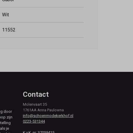
Wit
11552
Contact
Molenvaart 35
1761AA Anna Paulowna
ag door
info@schoenmodekerkhof.nl
hop zijn
0223-531344
telling
als je
K.v.K. nr: 37039415