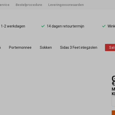
ervice
Bestelprocedure
Leveringsvoorwaarden
d 1-2 werkdagen
14 dagen retourtermijn
Wink
n
Portemonnee
Sokken
Sidas 3 Feet inlegzolen
Sal
€
M
K