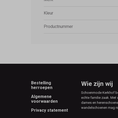
doen?
Kleur
Productnummer
Footer
Wie zijn wij
Bestelling
herroepen
Schoenmode Kerkhof best
Algemene
echte familie zaak. Met 
voorwaarden
dames en herenschoenen
wandelschoenen mag ni
Privacy statement