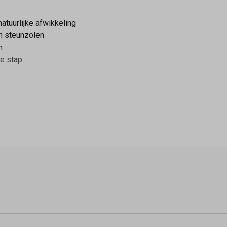
atuurlijke afwikkeling
n steunzolen
n
re stap
bij vrijwel iedere outfit. Combineer met jeans, rokjes of casual 
neakers kopen bij Schoenmo
ollectie Gabor damessneakers. Bestel online of bezoek onze win
it
.
iendelijke SEO-versie van ±150 woorden
maken die direct ges