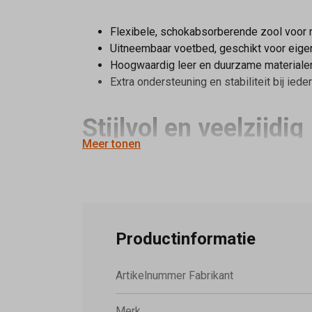
Flexibele, schokabsorberende zool voor n
Uitneembaar voetbed, geschikt voor eige
Hoogwaardig leer en duurzame materiale
Extra ondersteuning en stabiliteit bij iede
Stijlvol en veelzijdig
Meer tonen
Het frisse, witte design van de
86.896.51
past 
Gabor Rollingsoft s
Productinformatie
Bij
Schoenmode Kerkhof
vind je een ruime c
Artikelnummer Fabrikant
comfort van de
Gabor Rollingsoft 86.896.51 w
Merk
Als je wilt, kan ik ook een
kortere, webshopvr