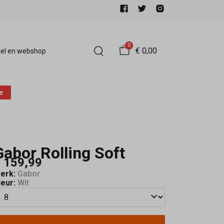
0
€ 0,00
el en webshop
e
Gabor Rolling Soft
 159,99
erk:
Gabor
leur:
Wit