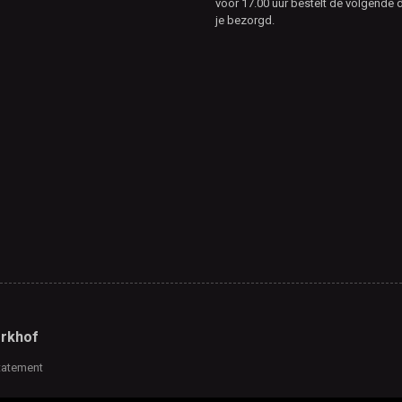
voor 17.00 uur bestelt de volgende d
je bezorgd.
rkhof
tatement