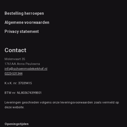
Footer
Bestelling herroepen
Algemene voorwaarden
Privacy statement
Contact
Molenvaart 35
1761AA Anna Paulowna
info@schoenmodekerkhof.nl
0223-531344
K.v.K. nr: 37039415
BTW nr: NL803674399B01
Leveringen geschieden volgens onze leveringsvoorwaarden zoals vermeld op
deze website.
Openingstijden