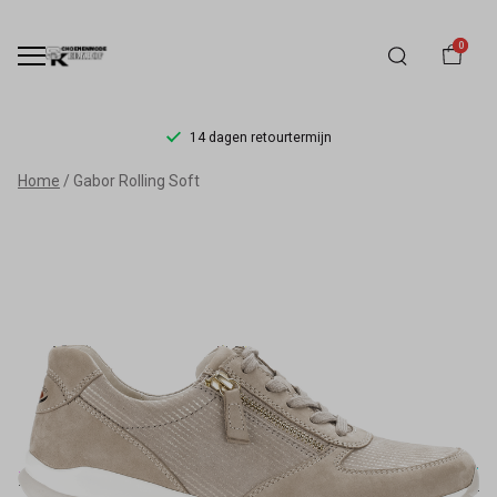
0
14 dagen retourtermijn
Gabor
Home
Gabor Rolling Soft
Rolling
Soft
-
Schoenmode
Kerkhof