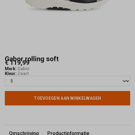
meta
description
voor
Gabor
sandaal
Gabor rolling soft
€ 119,99
artikel
Merk:
Gabor
Kleur:
Zwart
86.815.57:
Meta
TOEVOEGEN AAN WINKELWAGEN
title
(±60
tekens)
Omschrijving
Productinformatie