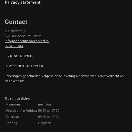
Rollingsoft collectie vind je altijd een model dat past bij jouw stijl.
Privacy statement
De neutrale kleuren zoals beige, wit, blauw en zwart maken ze
eenvoudig te combineren met elke zomeroutfit.
Contact
Molenvaart 35
1761AA Anna Paulowna
info@schoenmodekerkhof.nl
0223-531344
K.v.K. nr: 37039415
BTW nr: NL803674399B01
Leveringen geschieden volgens onze leveringsvoorwaarden zoals vermeld op
deze website.
Openingstijden
Maandag
gesloten
Dinsdag t/m Vrijdag
09:30 tot 17.30
Zaterdag
09:00 tot 17:00
Zondag
Gesloten