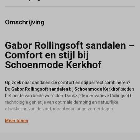
Gabor
Sandaal
Omschrijving
86.815.57
Gabor Rollingsoft sandalen –
|
Comfort en stijl bij
Dames
Schoenmode Kerkhof
|
Schoenmode
Op zoek naar sandalen die comfort en stijl perfect combineren?
De
Gabor Rollingsoft sandalen
bij
Schoenmode Kerkhof
bieden
Kerkhof
het beste van beide werelden. Dankzij de innovatieve Rollingsoft-
technologie geniet je van optimale demping en natuurlijke
-
afwikkeling van de voet, ideaal voor lange zomerdagen.
Meer tonen
Schoenmode
Wat maakt Gabor Rollingsoft
sandalen zo comfortabel?
Kerkhof