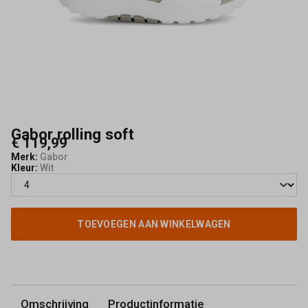
|
Schoenmode
Kerkhof
-
Schoenmode
Gabor rolling soft
€ 119,99
Kerkhof
Merk:
Gabor
Kleur:
Wit
TOEVOEGEN AAN WINKELWAGEN
Omschrijving
Productinformatie