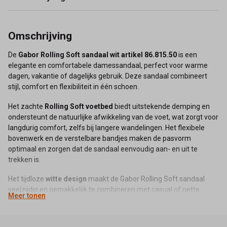
Omschrijving
De
Gabor Rolling Soft sandaal wit artikel 86.815.50
is een
elegante en comfortabele damessandaal, perfect voor warme
dagen, vakantie of dagelijks gebruik. Deze sandaal combineert
stijl, comfort en flexibiliteit in één schoen.
Het zachte
Rolling Soft voetbed
biedt uitstekende demping en
ondersteunt de natuurlijke afwikkeling van de voet, wat zorgt voor
langdurig comfort, zelfs bij langere wandelingen. Het flexibele
bovenwerk en de verstelbare bandjes maken de pasvorm
optimaal en zorgen dat de sandaal eenvoudig aan- en uit te
trekken is.
Het tijdloze
witte design
maakt de Gabor Rolling Soft sandaal
veelzijdig en gemakkelijk te combineren met casual of nette
Meer tonen
zomerse outfits. Ideaal voor dames die stijl en comfort in één
sandaal zoeken.