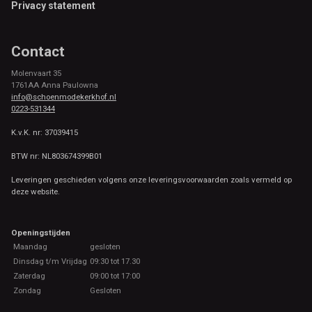
Privacy statement
Contact
Molenvaart 35
1761AA Anna Paulowna
info@schoenmodekerkhof.nl
0223-531344
K.v.K. nr: 37039415
BTW nr: NL803674399B01
Leveringen geschieden volgens onze leveringsvoorwaarden zoals vermeld op
deze website.
Openingstijden
Maandag
gesloten
Dinsdag t/m Vrijdag
09:30 tot 17.30
Zaterdag
09:00 tot 17:00
Zondag
Gesloten