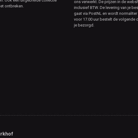
. Ook een uitgebreide collectie
ons verwerkt. De prijzen in de webs
et ontbreken.
inclusief BTW. De levering van je bes
gaat via PostNL en wordt normaliter 
voor 17.00 uur bestelt de volgende d
je bezorgd.
rkhof