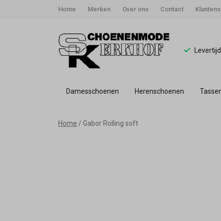
Home
Merken
Over ons
Contact
Klantens
Levertij
Damesschoenen
Herenschoenen
Tasse
Gabor
Home
Gabor Rolling soft
Rolling
soft
-
Schoenmode