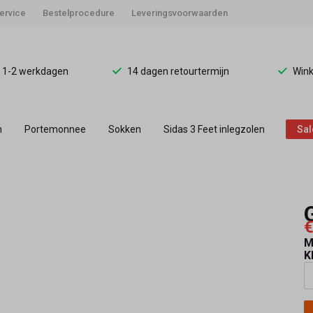
ervice
Bestelprocedure
Leveringsvoorwaarden
d 1-2 werkdagen
14 dagen retourtermijn
Wink
n
Portemonnee
Sokken
Sidas 3 Feet inlegzolen
Sal
€
M
K