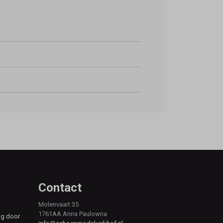
Contact
Molenvaart 35
1761AA Anna Paulowna
ag door