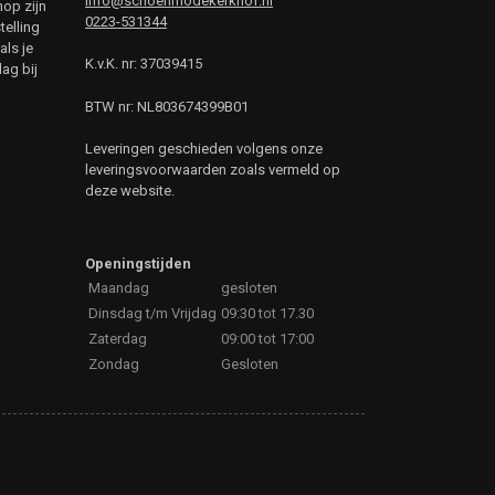
info@schoenmodekerkhof.nl
hop zijn
0223-531344
telling
als je
K.v.K. nr: 37039415
ag bij
BTW nr: NL803674399B01
Leveringen geschieden volgens onze
leveringsvoorwaarden zoals vermeld op
deze website.
Openingstijden
Maandag
gesloten
Dinsdag t/m Vrijdag
09:30 tot 17.30
Zaterdag
09:00 tot 17:00
Zondag
Gesloten