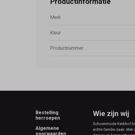
Productinformatie
Merk
Kleur
Productnummer
Footer
Wie zijn wij
Bestelling
herroepen
Schoenmode Kerkhof best
Algemene
echte familie zaak. Met 
voorwaarden