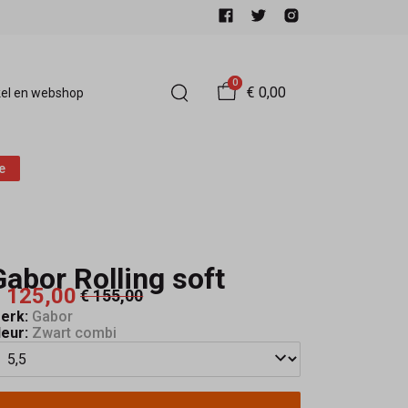
0
€ 0,00
el en webshop
e
Gabor Rolling soft
 125,00
€ 155,00
erk:
Gabor
leur:
Zwart combi