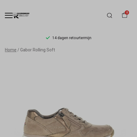
0
14 dagen retourtermijn
Gabor
Home
Gabor Rolling Soft
Rolling
Soft
-
Schoenmode
Kerkhof