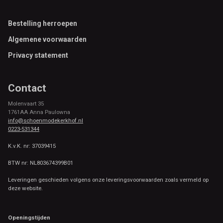
Footer
Bestelling herroepen
Algemene voorwaarden
Privacy statement
Contact
Molenvaart 35
1761AA Anna Paulowna
info@schoenmodekerkhof.nl
0223-531344
K.v.K. nr: 37039415
BTW nr: NL803674399B01
Leveringen geschieden volgens onze leveringsvoorwaarden zoals vermeld op
deze website.
Openingstijden