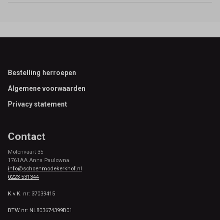
Footer
Bestelling herroepen
Algemene voorwaarden
Privacy statement
Contact
Molenvaart 35
1761AA Anna Paulowna
info@schoenmodekerkhof.nl
0223-531344
K.v.K. nr: 37039415
BTW nr: NL803674399B01