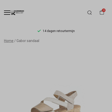
0
14 dagen retourtermijn
Gabor
Home
Gabor sandaal
sandaal
-
Schoenmode
Kerkhof