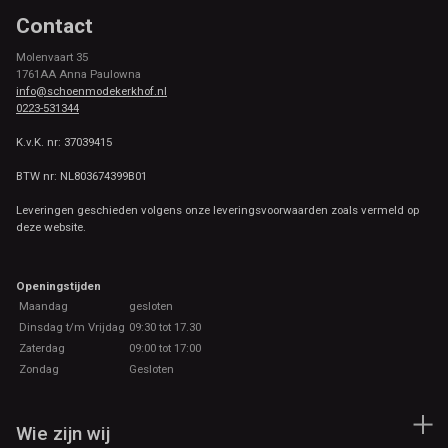
Contact
Molenvaart 35
1761AA Anna Paulowna
info@schoenmodekerkhof.nl
0223-531344
K.v.K. nr: 37039415
BTW nr: NL803674399B01
Leveringen geschieden volgens onze leveringsvoorwaarden zoals vermeld op
deze website.
Openingstijden
Maandag
gesloten
Dinsdag t/m Vrijdag
09:30 tot 17.30
Zaterdag
09:00 tot 17:00
Zondag
Gesloten
Wie zijn wij