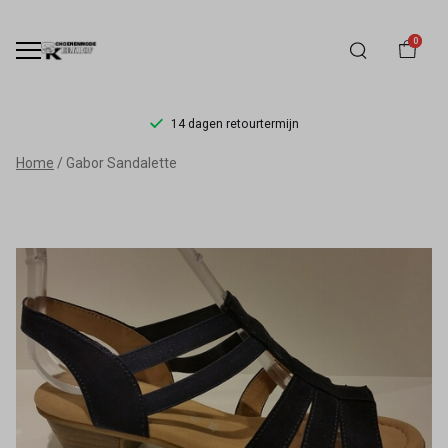
0
14 dagen retourtermijn
Gabor
Home
Gabor Sandalette
Sandalette
-
Schoenmode
Kerkhof