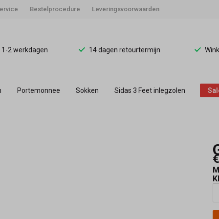
ervice
Bestelprocedure
Leveringsvoorwaarden
d 1-2 werkdagen
14 dagen retourtermijn
Wink
n
Portemonnee
Sokken
Sidas 3 Feet inlegzolen
Sal
€
M
K