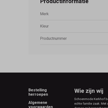
Productinformatie
Merk
Kleur
Productnummer
Footer
Wie zijn wij
Bestelling
herroepen
Schoenmode Kerkhof best
Algemene
echte familie zaak. Met 
voorwaarden