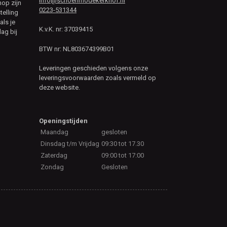
info@schoenmodekerkhof.nl
hop zijn
0223-531344
telling
als je
K.v.K. nr: 37039415
ag bij
BTW nr: NL803674399B01
Leveringen geschieden volgens onze
leveringsvoorwaarden zoals vermeld op
deze website.
Openingstijden
Maandag
gesloten
Dinsdag t/m Vrijdag
09:30 tot 17.30
Zaterdag
09:00 tot 17:00
Zondag
Gesloten