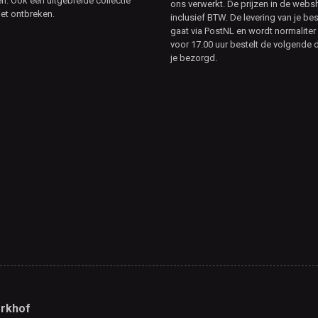
. Ook een uitgebreide collectie
ons verwerkt. De prijzen in de webs
et ontbreken.
inclusief BTW. De levering van je bes
gaat via PostNL en wordt normaliter 
voor 17.00 uur bestelt de volgende d
je bezorgd.
rkhof