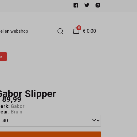
0
€ 0,00
el en webshop
e
Gabor Slipper
 89,99
erk:
Gabor
leur:
Bruin