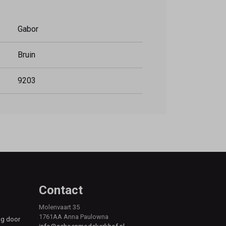
Gabor
Bruin
9203
Contact
Molenvaart 35
1761AA Anna Paulowna
ag door