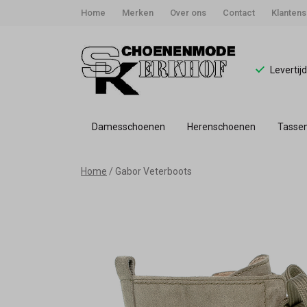
Home
Merken
Over ons
Contact
Klantens
Levertij
Damesschoenen
Herenschoenen
Tasse
Gabor
Home
Gabor Veterboots
Veterboots
-
Schoenmode
Kerkhof