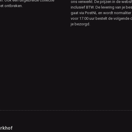
. Ook een uitgebreide collectie
ons verwerkt. De prijzen in de webs
et ontbreken.
inclusief BTW. De levering van je bes
gaat via PostNL en wordt normaliter 
voor 17.00 uur bestelt de volgende d
je bezorgd.
rkhof