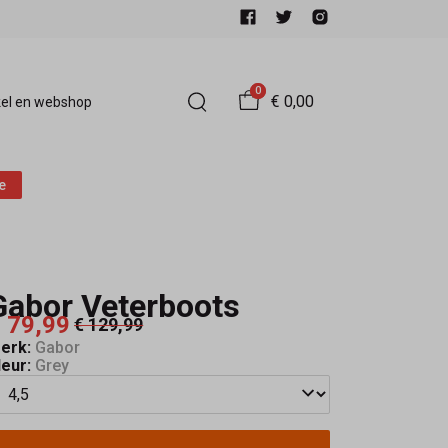
0
€ 0,00
el en webshop
e
Gabor Veterboots
 79,99
€ 129,99
erk:
Gabor
leur:
Grey