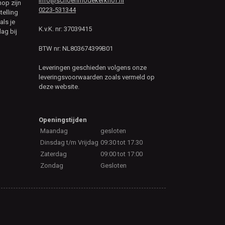
info@schoenmodekerkhof.nl
hop zijn
0223-531344
telling
als je
K.v.K. nr: 37039415
ag bij
BTW nr: NL803674399B01
Leveringen geschieden volgens onze
leveringsvoorwaarden zoals vermeld op
deze website.
Openingstijden
Maandag
gesloten
Dinsdag t/m Vrijdag
09:30 tot 17.30
Zaterdag
09:00 tot 17:00
Zondag
Gesloten