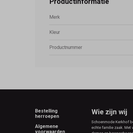
Productinformatie
Merk
Kleur
Productnummer
Footer
Wie zijn wij
Bestelling
herroepen
Schoenmode Kerkhof best
Algemene
echte familie zaak. Met 
voorwaarden