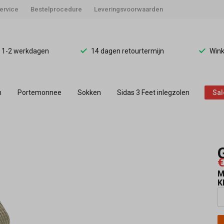
ervice
Bestelprocedure
Leveringsvoorwaarden
d 1-2 werkdagen
14 dagen retourtermijn
Wink
n
Portemonnee
Sokken
Sidas 3 Feet inlegzolen
Sal
€
M
K