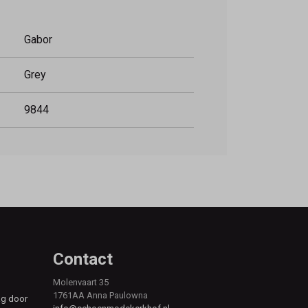
Gabor
Grey
9844
Contact
Molenvaart 35
1761AA Anna Paulowna
ag door