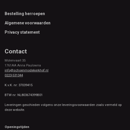
Footer
Bestelling herroepen
Algemene voorwaarden
Privacy statement
Contact
Molenvaart 35
1761AA Anna Paulowna
info@schoenmodekerkhof.nl
0223-531344
K.v.K. nr: 37039415
BTW nr: NL803674399B01
Leveringen geschieden volgens onze leveringsvoorwaarden zoals vermeld op
deze website.
Openingstijden