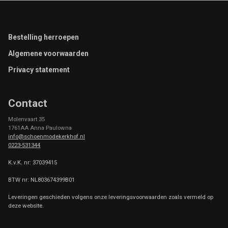
Footer
Bestelling herroepen
Algemene voorwaarden
Privacy statement
Contact
Molenvaart 35
1761AA Anna Paulowna
info@schoenmodekerkhof.nl
0223-531344
K.v.K. nr: 37039415
BTW nr: NL803674399B01
Leveringen geschieden volgens onze leveringsvoorwaarden zoals vermeld op
deze website.