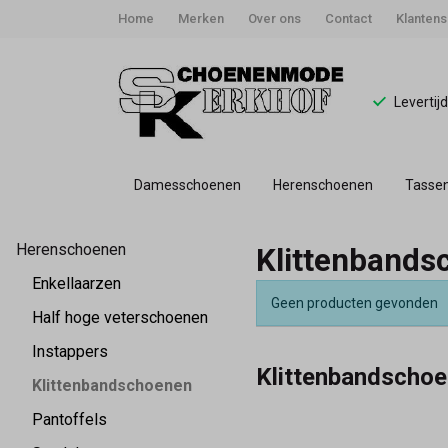
Home
Merken
Over ons
Contact
Klantens
Levertij
Damesschoenen
Herenschoenen
Tasse
Klittenbandschoene
Herenschoenen
Klittenbands
-
Enkellaarzen
Geen producten gevonden
Schoenmode
Half hoge veterschoenen
Instappers
Kerkhof
Klittenbandscho
Klittenbandschoenen
Pantoffels