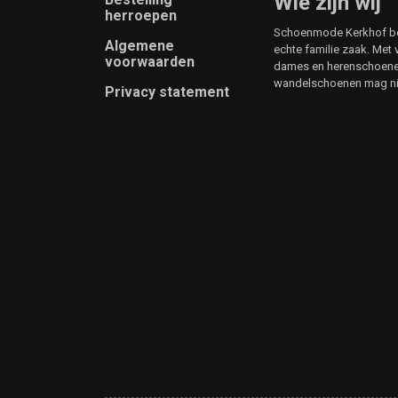
Footer
Wie zijn wij
herroepen
Schoenmode Kerkhof best
Algemene
echte familie zaak. Met 
voorwaarden
dames en herenschoenen
wandelschoenen mag ni
Privacy statement