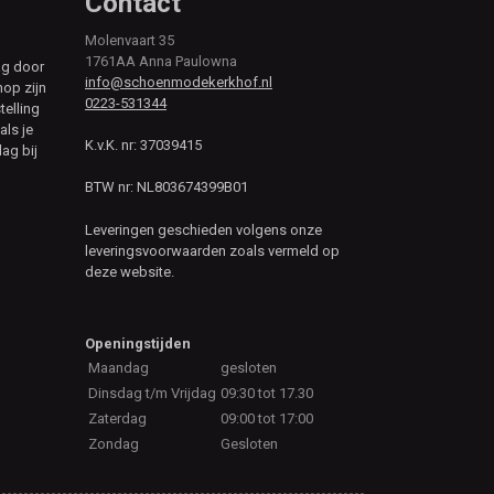
Contact
Molenvaart 35
1761AA Anna Paulowna
ag door
info@schoenmodekerkhof.nl
hop zijn
0223-531344
telling
als je
K.v.K. nr: 37039415
ag bij
BTW nr: NL803674399B01
Leveringen geschieden volgens onze
leveringsvoorwaarden zoals vermeld op
deze website.
Openingstijden
Maandag
gesloten
Dinsdag t/m Vrijdag
09:30 tot 17.30
Zaterdag
09:00 tot 17:00
Zondag
Gesloten