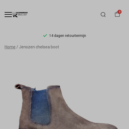
0
14 dagen retourtermijn
Jenszen
Home
Jenszen chelsea boot
chelsea
boot
-
Schoenmode
Kerkhof