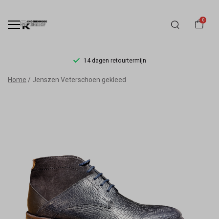
0
14 dagen retourtermijn
Jenszen
Home
Jenszen Veterschoen gekleed
Veterschoen
gekleed
-
Schoenmode
Kerkhof