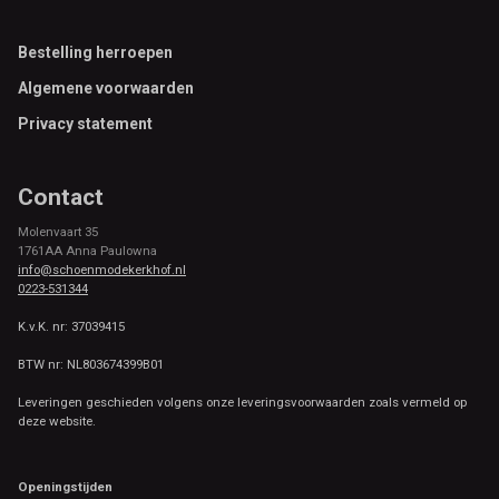
Footer
Bestelling herroepen
Algemene voorwaarden
Privacy statement
Contact
Molenvaart 35
1761AA Anna Paulowna
info@schoenmodekerkhof.nl
0223-531344
K.v.K. nr: 37039415
BTW nr: NL803674399B01
Leveringen geschieden volgens onze leveringsvoorwaarden zoals vermeld op
deze website.
Openingstijden