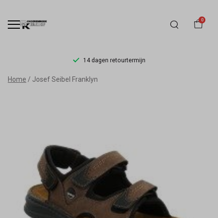
0
14 dagen retourtermijn
Josef
Home
Josef Seibel Franklyn
Seibel
Franklyn
-
Schoenmode
Kerkhof