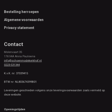
Footer
Bestelling herroepen
Algemene voorwaarden
Privacy statement
Contact
Molenvaart 35
1761AA Anna Paulowna
info@schoenmodekerkhof.nl
0223-531344
K.v.K. nr: 37039415
BTW nr: NL803674399B01
Leveringen geschieden volgens onze leveringsvoorwaarden zoals vermeld op
deze website.
Openingstijden