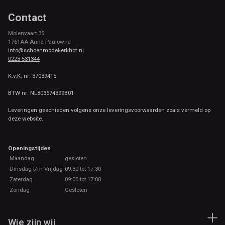
Contact
Molenvaart 35
1761AA Anna Paulowna
info@schoenmodekerkhof.nl
0223-531344
K.v.K. nr: 37039415
BTW nr: NL803674399B01
Leveringen geschieden volgens onze leveringsvoorwaarden zoals vermeld op
deze website.
Openingstijden
Maandag
gesloten
Dinsdag t/m Vrijdag
09:30 tot 17.30
Zaterdag
09:00 tot 17:00
Zondag
Gesloten
Wie zijn wij