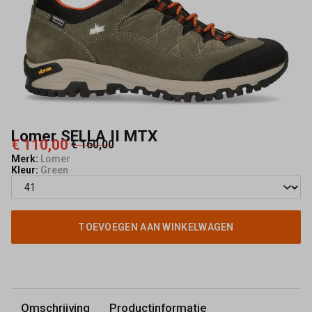
Lomer SELLA II MTX
€ 110,00
€ 160,00
Merk:
Lomer
Kleur:
Green
TOEVOEGEN AAN WINKELWAGEN
Omschrijving
Productinformatie