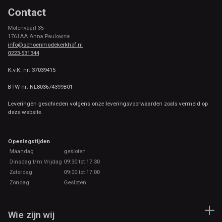
Contact
Molenvaart 35
1761AA Anna Paulowna
info@schoenmodekerkhof.nl
0223-531344
K.v.K. nr: 37039415
BTW nr: NL803674399B01
Leveringen geschieden volgens onze leveringsvoorwaarden zoals vermeld op
deze website.
Openingstijden
Maandag
gesloten
Dinsdag t/m Vrijdag
09:30 tot 17.30
Zaterdag
09:00 tot 17:00
Zondag
Gesloten
Wie zijn wij