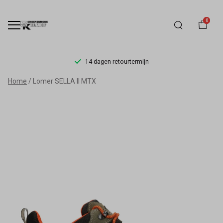
0
14 dagen retourtermijn
Lomer
Home
Lomer SELLA II MTX
SELLA
II
MTX
-
Schoenmode
Kerkhof