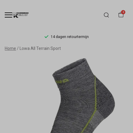
0
14 dagen retourtermijn
Lowa
Home
Lowa All Terrain Sport
All
Terrain
Sport
-
Schoenmode
Kerkhof