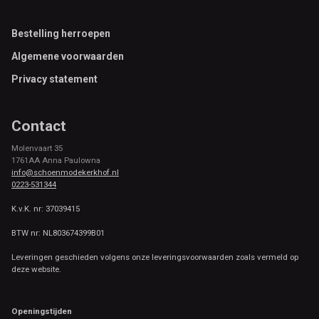
Footer
Bestelling herroepen
Algemene voorwaarden
Privacy statement
Contact
Molenvaart 35
1761AA Anna Paulowna
info@schoenmodekerkhof.nl
0223-531344
K.v.K. nr: 37039415
BTW nr: NL803674399B01
Leveringen geschieden volgens onze leveringsvoorwaarden zoals vermeld op
deze website.
Openingstijden