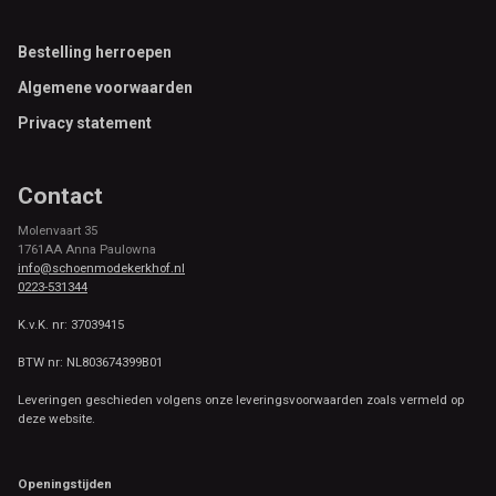
Footer
Bestelling herroepen
Algemene voorwaarden
Privacy statement
Contact
Molenvaart 35
1761AA Anna Paulowna
info@schoenmodekerkhof.nl
0223-531344
K.v.K. nr: 37039415
BTW nr: NL803674399B01
Leveringen geschieden volgens onze leveringsvoorwaarden zoals vermeld op
deze website.
Openingstijden