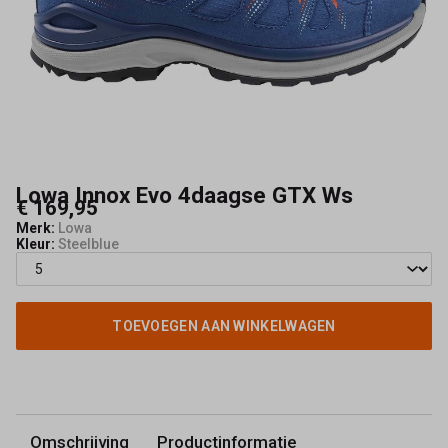
Schoenmode
Kerkhof
Lowa Innox Evo 4daagse GTX Ws
€ 169,95
Merk:
Lowa
Kleur:
Steelblue
TOEVOEGEN AAN WINKELWAGEN
Omschrijving
Productinformatie