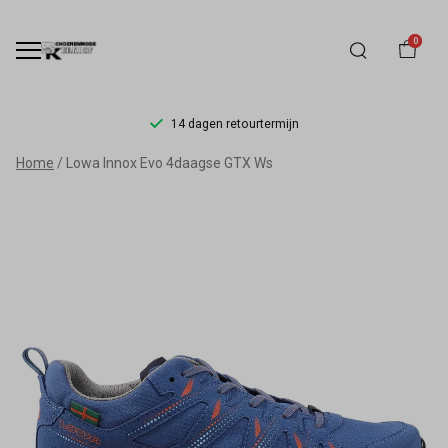
0
14 dagen retourtermijn
Lowa
Home
Lowa Innox Evo 4daagse GTX Ws
Innox
Evo
4daagse
GTX
Ws
-