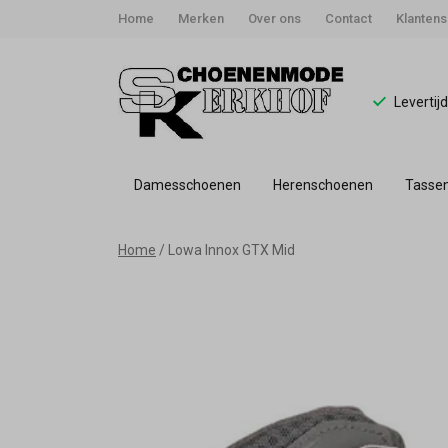
Home
Merken
Over ons
Contact
Klantens
Levertij
Damesschoenen
Herenschoenen
Tasse
Lowa
Home
Lowa Innox GTX Mid
Innox
GTX
Mid
-