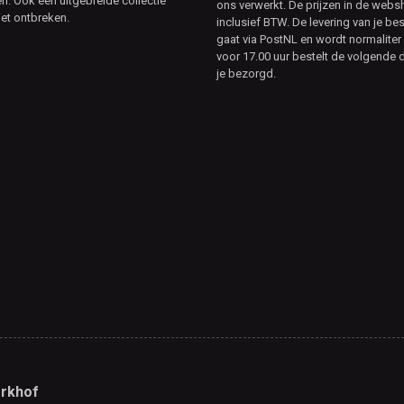
. Ook een uitgebreide collectie
ons verwerkt. De prijzen in de webs
et ontbreken.
inclusief BTW. De levering van je bes
gaat via PostNL en wordt normaliter 
voor 17.00 uur bestelt de volgende d
je bezorgd.
rkhof