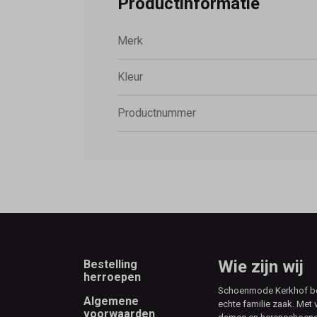
Productinformatie
Merk
Kleur
Productnummer
Footer
Wie zijn wij
Bestelling
herroepen
Schoenmode Kerkhof best
Algemene
echte familie zaak. Met 
voorwaarden