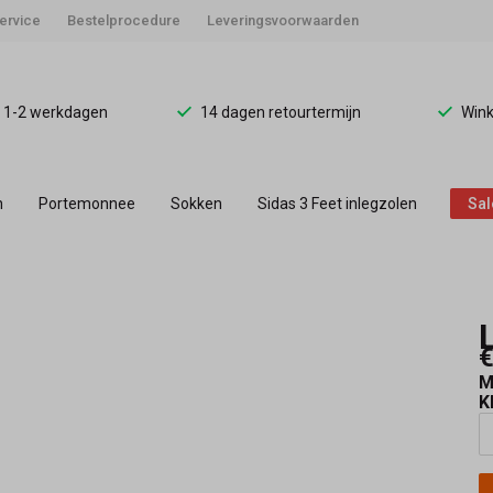
ervice
Bestelprocedure
Leveringsvoorwaarden
d 1-2 werkdagen
14 dagen retourtermijn
Wink
n
Portemonnee
Sokken
Sidas 3 Feet inlegzolen
Sal
€
M
K