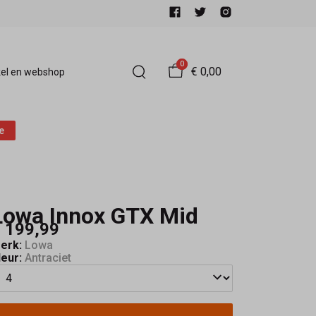
0
€ 0,00
el en webshop
e
Lowa Innox GTX Mid
 199,99
erk:
Lowa
leur:
Antraciet