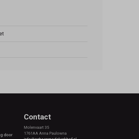
et
Contact
Molenvaart 35
1761AA Anna Paulowna
ag door