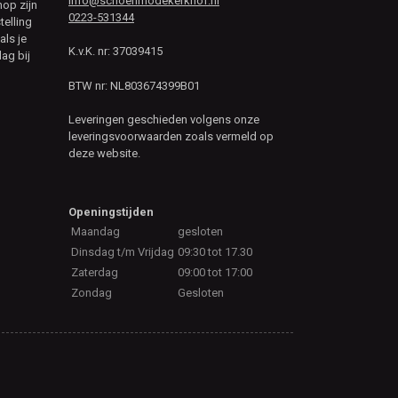
info@schoenmodekerkhof.nl
hop zijn
0223-531344
telling
als je
K.v.K. nr: 37039415
ag bij
BTW nr: NL803674399B01
Leveringen geschieden volgens onze
leveringsvoorwaarden zoals vermeld op
deze website.
Openingstijden
Maandag
gesloten
Dinsdag t/m Vrijdag
09:30 tot 17.30
Zaterdag
09:00 tot 17:00
Zondag
Gesloten