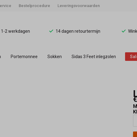
ervice
Bestelprocedure
Leveringsvoorwaarden
d 1-2 werkdagen
14 dagen retourtermijn
Wink
n
Portemonnee
Sokken
Sidas 3 Feet inlegzolen
Sal
€
M
K