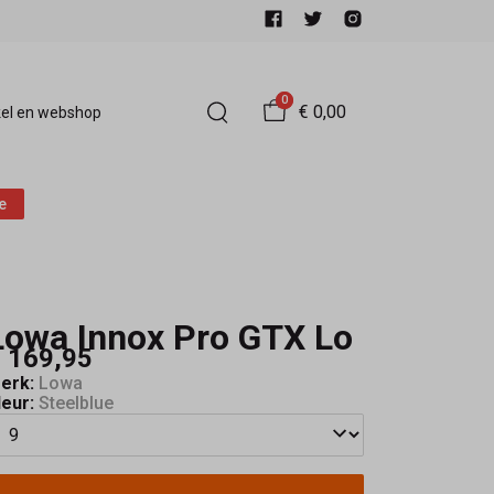
0
€ 0,00
el en webshop
e
Lowa Innox Pro GTX Lo
 169,95
erk:
Lowa
leur:
Steelblue