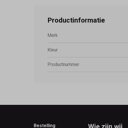
Productinformatie
Merk
Kleur
Productnummer
Footer
Wie zijn wij
Bestelling