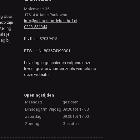
Molenvaart 35
1761AA Anna Paulowna
ag door
info@schoenmodekerkhof.nl
hop zijn
0223-531344
telling
als je
K.v.K. nr: 37039415
ag bij
BTW nr: NL803674399B01
Leveringen geschieden volgens onze
leveringsvoorwaarden zoals vermeld op
deze website.
Openingstijden
Maandag
gesloten
Dinsdag t/m Vrijdag
09:30 tot 17.30
Zaterdag
09:00 tot 17:00
Zondag
Gesloten