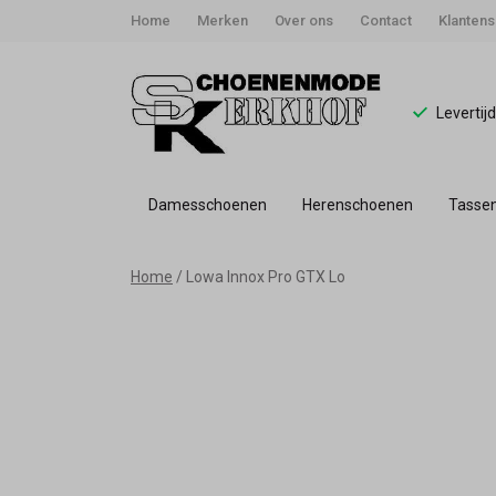
Home
Merken
Over ons
Contact
Klantens
Levertij
Damesschoenen
Herenschoenen
Tasse
Lowa
Home
Lowa Innox Pro GTX Lo
Innox
Pro
GTX
Lo