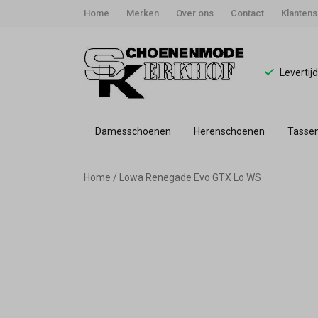
Home
Merken
Over ons
Contact
Klantens
Levertij
Damesschoenen
Herenschoenen
Tasse
Lowa
Home
Lowa Renegade Evo GTX Lo WS
Renegade
Evo
GTX
Lo