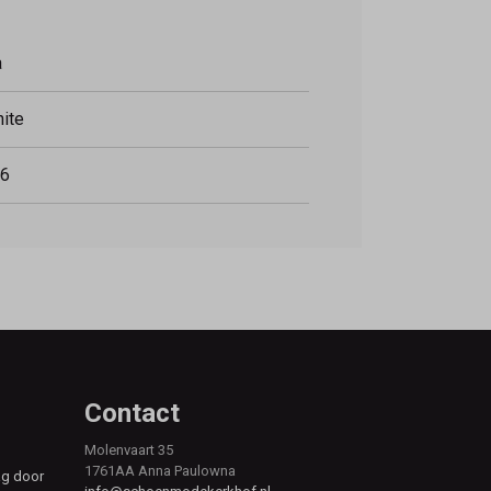
a
hite
6
Contact
Molenvaart 35
1761AA Anna Paulowna
ag door