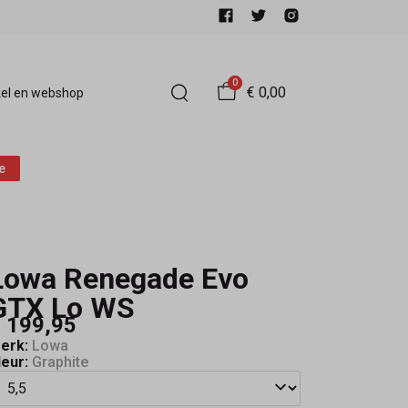
0
€ 0,00
el en webshop
e
Lowa Renegade Evo
GTX Lo WS
 199,95
erk:
Lowa
leur:
Graphite