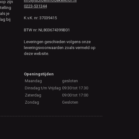
info@schoenmodekerkhof.nl
hop zijn
0223-531344
telling
als je
K.v.K. nr: 37039415
ag bij
BTW nr: NL803674399B01
Leveringen geschieden volgens onze
leveringsvoorwaarden zoals vermeld op
deze website.
Openingstijden
Maandag
gesloten
Dinsdag t/m Vrijdag
09:30 tot 17.30
Zaterdag
09:00 tot 17:00
Zondag
Gesloten