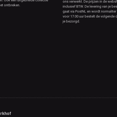
. Ook een uitgebreide collectie
ons verwerkt. De prijzen in de webs
et ontbreken.
inclusief BTW. De levering van je bes
gaat via PostNL en wordt normaliter 
voor 17.00 uur bestelt de volgende d
je bezorgd.
rkhof