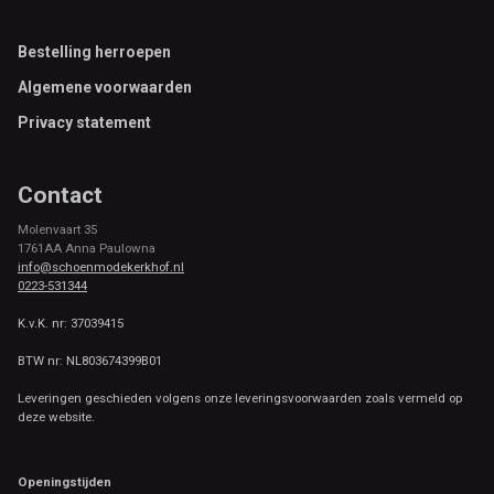
Footer
Bestelling herroepen
Algemene voorwaarden
Privacy statement
Contact
Molenvaart 35
1761AA Anna Paulowna
info@schoenmodekerkhof.nl
0223-531344
K.v.K. nr: 37039415
BTW nr: NL803674399B01
Leveringen geschieden volgens onze leveringsvoorwaarden zoals vermeld op
deze website.
Openingstijden