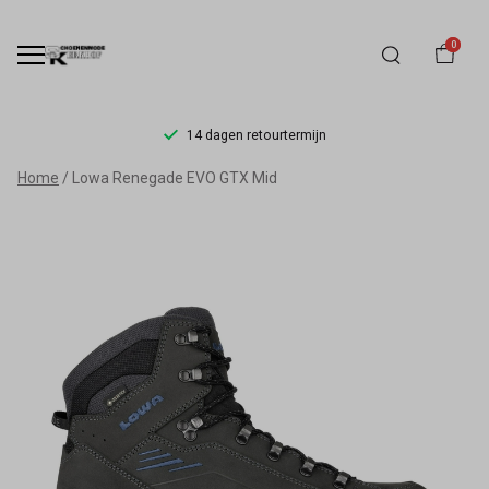
0
14 dagen retourtermijn
Lowa
Home
Lowa Renegade EVO GTX Mid
Renegade
EVO
GTX
Mid
-
Schoenmode