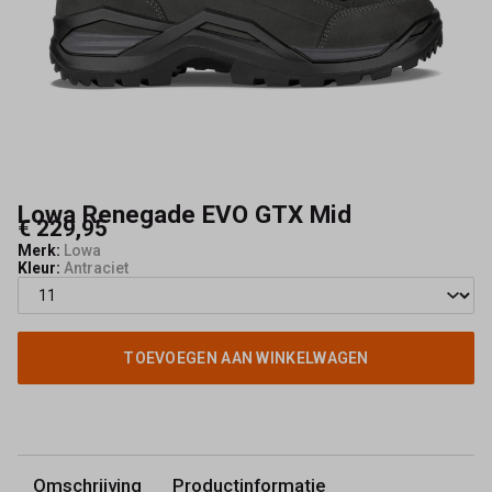
Kerkhof
Lowa Renegade EVO GTX Mid
€ 229,95
Merk:
Lowa
Kleur:
Antraciet
TOEVOEGEN AAN WINKELWAGEN
Omschrijving
Productinformatie