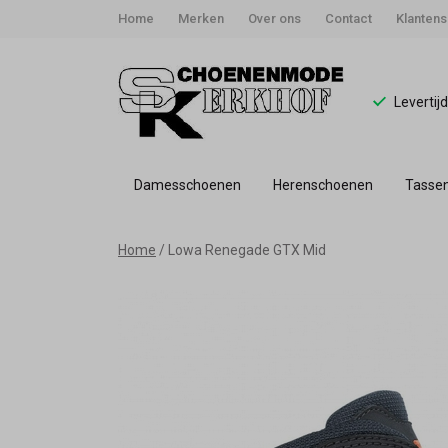
Home
Merken
Over ons
Contact
Klantens
Levertij
Damesschoenen
Herenschoenen
Tasse
Lowa
Home
Lowa Renegade GTX Mid
Renegade
GTX
Mid
-