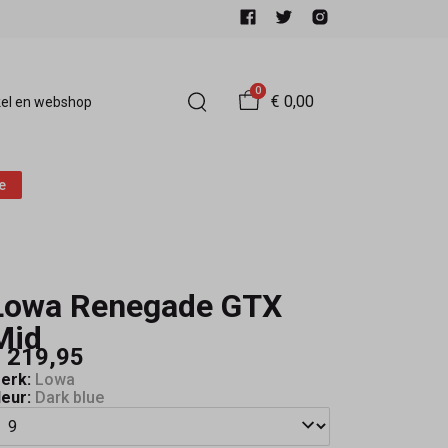
0
€ 0,00
el en webshop
e
Lowa Renegade GTX
Mid
 219,95
erk:
Lowa
leur:
Dark blue