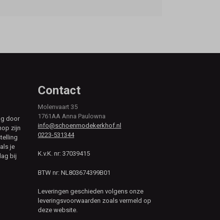
Contact
Molenvaart 35
1761AA Anna Paulowna
ag door
info@schoenmodekerkhof.nl
hop zijn
0223-531344
telling
als je
K.v.K. nr: 37039415
ag bij
BTW nr: NL803674399B01
Leveringen geschieden volgens onze
leveringsvoorwaarden zoals vermeld op
deze website.