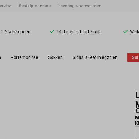
ervice
Bestelprocedure
Leveringsvoorwaarden
d 1-2 werkdagen
14 dagen retourtermijn
Wink
n
Portemonnee
Sokken
Sidas 3 Feet inlegzolen
Sal
€
M
K