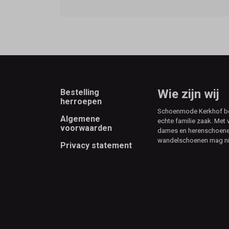
Footer
Wie zijn wij
Bestelling
herroepen
Schoenmode Kerkhof best
Algemene
echte familie zaak. Met 
voorwaarden
dames en herenschoenen
wandelschoenen mag ni
Privacy statement