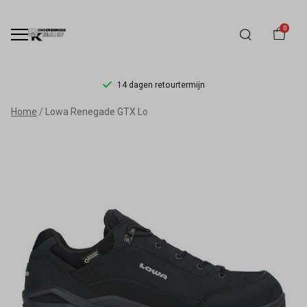
0
14 dagen retourtermijn
Lowa
Home
Lowa Renegade GTX Lo
Renegade
GTX
Lo
-
Schoenmode
Kerkhof