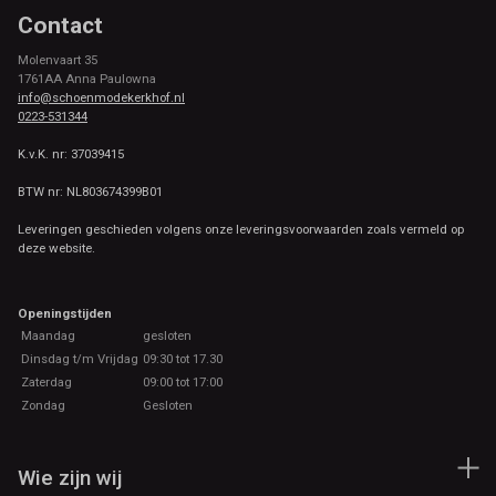
Contact
Molenvaart 35
1761AA Anna Paulowna
info@schoenmodekerkhof.nl
0223-531344
K.v.K. nr: 37039415
BTW nr: NL803674399B01
Leveringen geschieden volgens onze leveringsvoorwaarden zoals vermeld op
deze website.
Openingstijden
Maandag
gesloten
Dinsdag t/m Vrijdag
09:30 tot 17.30
Zaterdag
09:00 tot 17:00
Zondag
Gesloten
Wie zijn wij