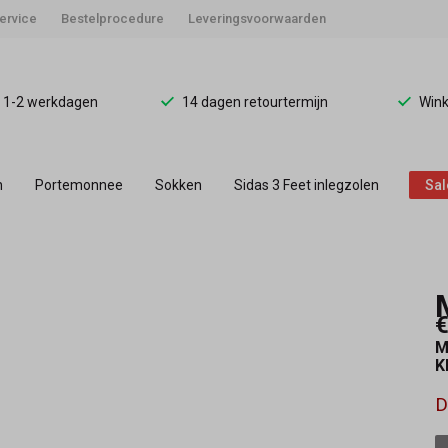
ervice
Bestelprocedure
Leveringsvoorwaarden
d 1-2 werkdagen
14 dagen retourtermijn
Wink
n
Portemonnee
Sokken
Sidas 3 Feet inlegzolen
Sal
€
M
K
D