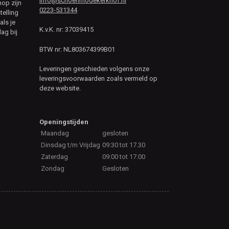
info@schoenmodekerkhof.nl
hop zijn
0223-531344
telling
als je
K.v.K. nr: 37039415
ag bij
BTW nr: NL803674399B01
Leveringen geschieden volgens onze
leveringsvoorwaarden zoals vermeld op
deze website.
Openingstijden
Maandag
gesloten
Dinsdag t/m Vrijdag
09:30 tot 17.30
Zaterdag
09:00 tot 17:00
Zondag
Gesloten