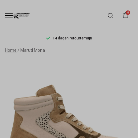
0
14 dagen retourtermijn
Maruti
Home
Maruti Mona
Mona
-
Schoenmode
Kerkhof