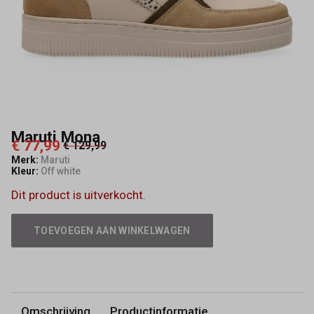
Maruti Mona
€ 77,99
€ 129,99
Merk:
Maruti
Kleur:
Off white
Dit product is uitverkocht.
TOEVOEGEN AAN WINKELWAGEN
Omschrijving
Productinformatie