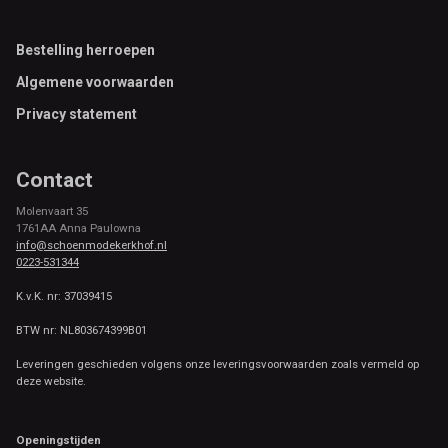
Footer
Bestelling herroepen
Algemene voorwaarden
Privacy statement
Contact
Molenvaart 35
1761AA Anna Paulowna
info@schoenmodekerkhof.nl
0223-531344
K.v.K. nr: 37039415
BTW nr: NL803674399B01
Leveringen geschieden volgens onze leveringsvoorwaarden zoals vermeld op
deze website.
Openingstijden