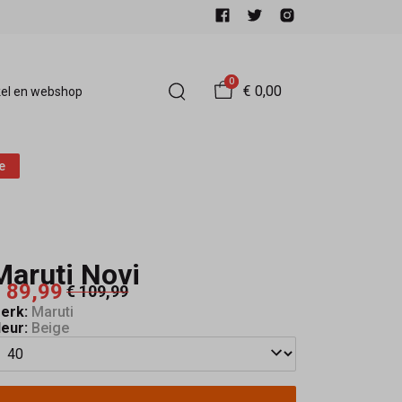
0
€ 0,00
el en webshop
e
Maruti Novi
 89,99
€ 109,99
erk:
Maruti
leur:
Beige