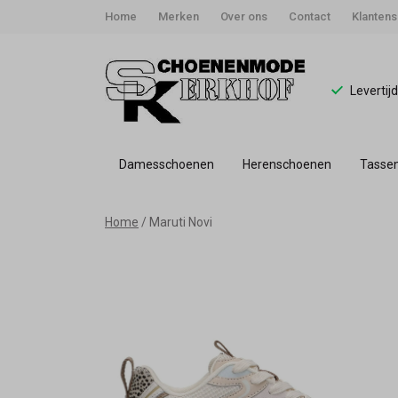
Home
Merken
Over ons
Contact
Klantens
Levertij
Damesschoenen
Herenschoenen
Tasse
Maruti
Home
Maruti Novi
Novi
66.1810.01-
V17
|