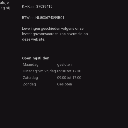
als je
K.v.K. nr: 37039415
ag bij
BTW nr: NL803674399B01
Leveringen geschieden volgens onze
leveringsvoorwaarden zoals vermeld op
deze website.
Openingstijden
Maandag
gesloten
Dinsdag t/m Vrijdag
09:30 tot 17.30
Zaterdag
09:00 tot 17:00
Zondag
Gesloten