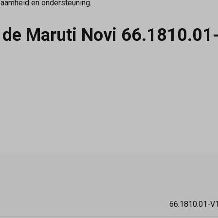
rzaamheid en ondersteuning.
 de Maruti Novi 66.1810.01
cialist in modieuze en comfortabele damesschoenen. Bestel een
66.1810.01-V