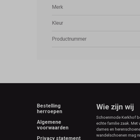
Merk
Kleur
Productnummer
Footer
Wie zijn wij
Bestelling
herroepen
Schoenmode Kerkhof best
Algemene
echte familie zaak. Met 
voorwaarden
dames en herenschoenen
wandelschoenen mag ni
Privacy statement