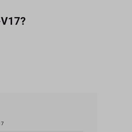
-V17?
voudig online of kom langs in de winkel voor
17