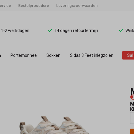
ervice
Bestelprocedure
Leveringsvoorwaarden
d 1-2 werkdagen
14 dagen retourtermijn
Wink
n
Portemonnee
Sokken
Sidas 3 Feet inlegzolen
Sal
€
M
K