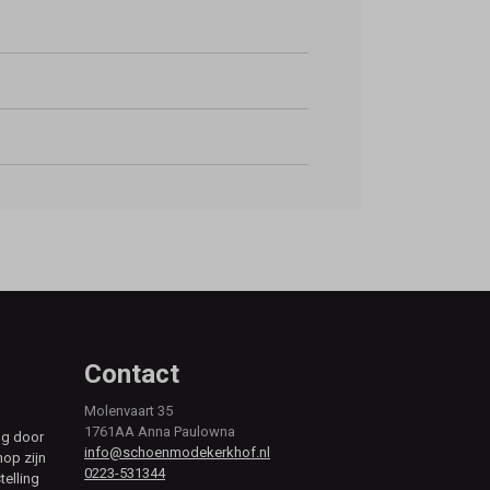
Contact
Molenvaart 35
1761AA Anna Paulowna
ag door
info@schoenmodekerkhof.nl
hop zijn
0223-531344
telling