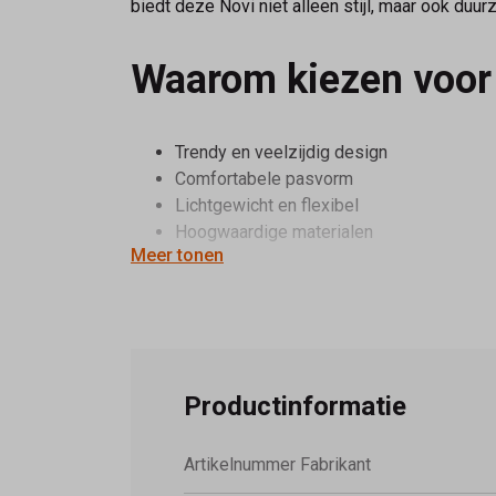
biedt deze Novi niet alleen stijl, maar ook duu
Waarom kiezen voor
Trendy en veelzijdig design
Comfortabele pasvorm
Lichtgewicht en flexibel
Hoogwaardige materialen
Meer tonen
Perfect voor dagelijks gebruik
Verkrijgbaar bij
Schoenmode Kerhof
– dé spe
persoonlijk advies.
Productinformatie
Artikelnummer Fabrikant