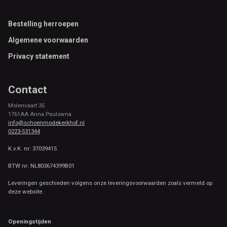
Footer
Bestelling herroepen
Algemene voorwaarden
Privacy statement
Contact
Molenvaart 35
1761AA Anna Paulowna
info@schoenmodekerkhof.nl
0223-531344
K.v.K. nr: 37039415
BTW nr: NL803674399B01
Leveringen geschieden volgens onze leveringsvoorwaarden zoals vermeld op
deze website.
Openingstijden