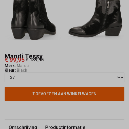
Maruti Tessy
€ 99,95
€ 139,95
Merk:
Maruti
Kleur:
Black
TOEVOEGEN AAN WINKELWAGEN
Omschrijving
Productinformatie