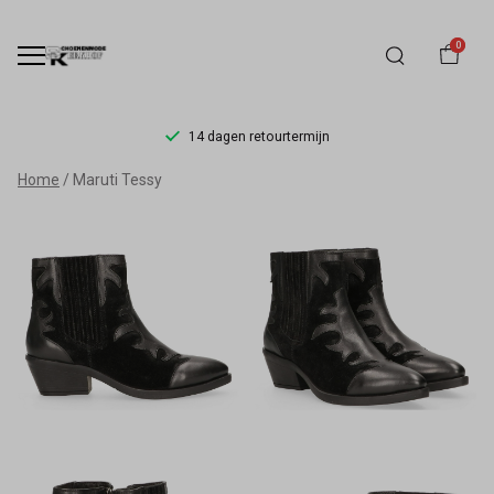
0
14 dagen retourtermijn
Maruti
Home
Maruti Tessy
Tessy
-
Schoenmode
Kerkhof