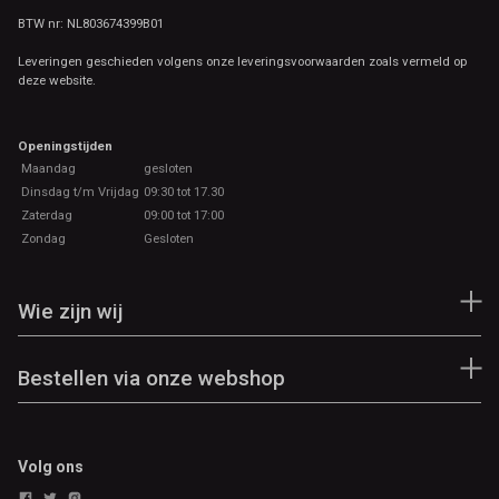
een duurzame schokabsorptie
BTW nr: NL803674399B01
om draaiing van de voet te
Leveringen geschieden volgens onze leveringsvoorwaarden zoals vermeld op
helpen verminderen en een
deze website.
moeiteloze overgang naar de
middenvoet mogelijk te maken
Openingstijden
• De Vibram TC5+-buitenzool
Maandag
gesloten
zorgt voor uitzonderlijke tractie
Dinsdag t/m Vrijdag
09:30 tot 17.30
voor multisportactiviteiten in de
Zaterdag
09:00 tot 17:00
buitenlucht, exclusief
Zondag
Gesloten
geformuleerd voor Merrell
Wie zijn wij
Bestellen via onze webshop
Volg ons