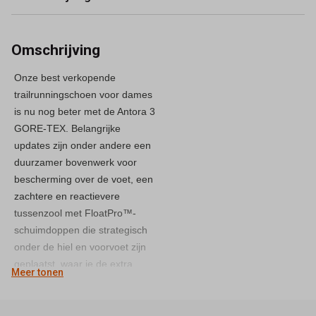
Omschrijving
Onze best verkopende
trailrunningschoen voor dames
is nu nog beter met de Antora 3
GORE-TEX. Belangrijke
updates zijn onder andere een
duurzamer bovenwerk voor
bescherming over de voet, een
zachtere en reactievere
tussenzool met FloatPro™-
schuimdoppen die strategisch
onder de hiel en voorvoet zijn
geplaatst, waar je de extra
Meer tonen
demping het meest nodig hebt,
en een nieuw gripverbeterend
ontwerp van de buitenzool