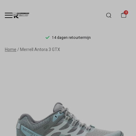
0
14 dagen retourtermijn
Merell
Home
Merrell Antora 3 GTX
Antora
3
GTX
-
Schoenmode
Kerkhof